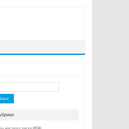
ти:
убрики
ты жесткого диска
(874)