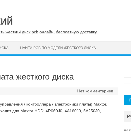
кий
ь жесткий диск pcb онлайн, бесплатную доставку.
ИСКА
НАЙТИ PCB ПО МОДЕЛИ ЖЕСТКОГО ДИСКА
ата жесткого диска
Най
Нет комментариев
управления / контроллера / электроники платы) Maxtor,
дходит для Maxtor HDD: 4R060J0, 4A160J0, 5A250J0,
Р
пла