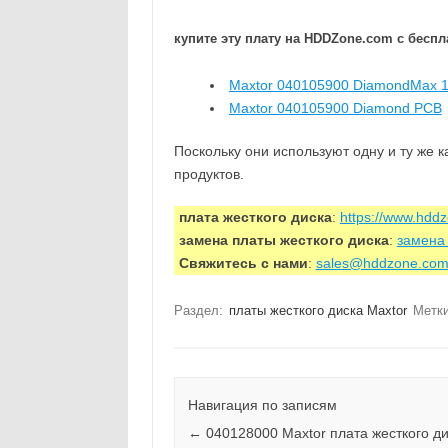
купите эту плату на HDDZone.com с беспл
Maxtor 040105900 DiamondMax 
Maxtor 040105900 Diamond PCB
Поскольку они используют одну и ту же 
продуктов.
плата жесткого диска
:
https://www.hdd
замена платы жесткого диска
:
замена 
Свяжитесь с нами
:
sales@hddzone.co
Раздел:
платы жесткого диска Maxtor
Метк
Навигация по записям
←
040128000 Maxtor плата жесткого д