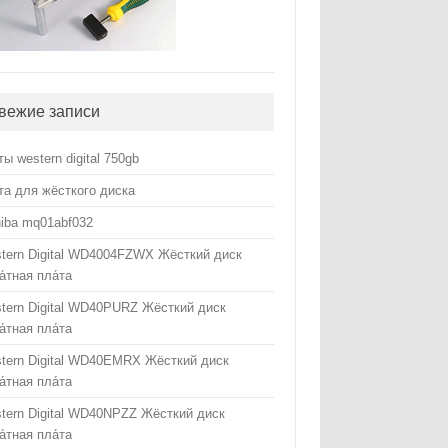
вежие записи
ты western digital 750gb
та для жёсткого диска
hiba mq01abf032
tern Digital WD4004FZWX Жёсткий диск
а́тная пла́та
tern Digital WD40PURZ Жёсткий диск
а́тная пла́та
tern Digital WD40EMRX Жёсткий диск
а́тная пла́та
tern Digital WD40NPZZ Жёсткий диск
а́тная пла́та