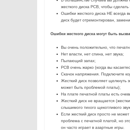
В большинстве случаев вы должны о
жесткого диска PCB, чтобы сделать
Ошибки жесткого диска НЕ всегда 
диск будет отремонтирован, замени
Ошибки жесткого диска могут быть вызва
Вы очень положительно, что печатн
Нет власти, нет спина, нет звука;
Пылающий запах;
PCB очень жарко (когда вы касаетес
Скачок напряжения. Подключите кор
Жесткий диск позволяет щелкнуть зв
может быть проблемой платы);
На плате печатной платы есть оче
Жесткий диск не вращается (жесткий
слышимого тихого щекотливого звук
Если жесткий диск просто не может
проблема с печатной платой, но эт
он часто играет в азартные игры.