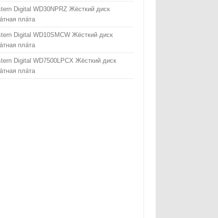
tern Digital WD30NPRZ Жёсткий диск
а́тная пла́та
tern Digital WD10SMCW Жёсткий диск
а́тная пла́та
tern Digital WD7500LPCX Жёсткий диск
а́тная пла́та