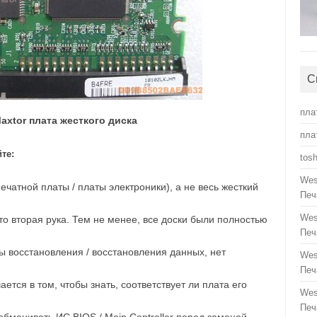
С
пла
axtor плата жесткого диска
пла
те:
tos
Wes
ечатной платы / платы электроники), а не весь жесткий
Печ
Wes
о вторая рука. Тем не менее, все доски были полностью
Печ
ы восстановления / восстановления данных, нет
Wes
Печ
ется в том, чтобы знать, соответствует ли плата его
Wes
Печ