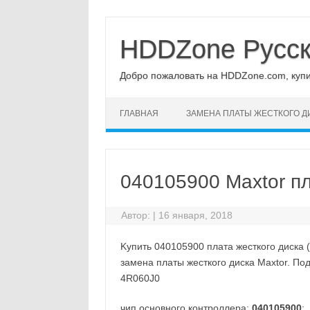
Перейти
к
содержимому
HDDZone Русс
Добро пожаловать на HDDZone.com, купит
ГЛАВНАЯ
ЗАМЕНА ПЛАТЫ ЖЕСТКОГО Д
040105900 Maxtor пл
Автор:
|
16 января, 2018
Kупить 040105900 плата жесткого диска (
замена платы жесткого диска Maxtor. По
4R060J0
чип основного контроллера:
040105900
;