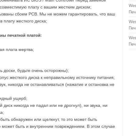
бменивать ИС BIOS / Main Controller перед заменой
Wes
 совместимую плату с вашим жестким диском;
Печ
вызваны сбоем PCB. Мы не можем гарантировать, что ваш
в плату жесткого диска;
Wes
Печ
ны печатной платой:
Wes
Печ
ая плата мертва;
ь доски, будьте очень осторожны);
пус жесткого диска к неправильному источнику питания;
ук, никогда не останавливаться (нажатие и остановка не
видный ущерб;
 диск никогда не падал или не дрогнул), ни звука, ни
а;
 быть обнаружен или щелкнут, то это может быть
о может быть и внутренним повреждением. В этом случае