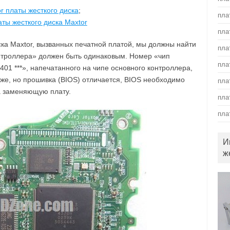
r платы жесткого диска
;
пла
ты жесткого диска Maxtor
пла
ска Maxtor, вызванных печатной платой, мы должны найти
пла
нтроллера» должен быть одинаковым. Номер «чип
пла
401 ***», напечатанного на чипе основного контроллера,
т же, но прошивка (BIOS) отличается, BIOS необходимо
пла
а заменяющую плату.
пла
пла
И
ж