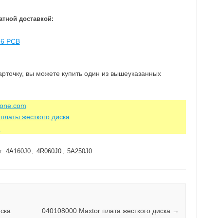
атной доставкой:
16 PCB
карточку, вы можете купить один из вышеуказанных
zone.com
платы жесткого диска
m
и:
4A160J0
,
4R060J0
,
5A250J0
иска
040108000 Maxtor плата жесткого диска
→