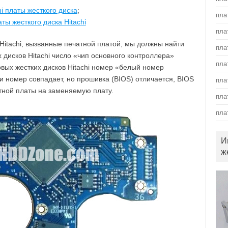
hi платы жесткого диска
;
пла
ты жесткого диска Hitachi
пла
 Hitachi, вызванные печатной платой, мы должны найти
пла
 дисков Hitachi число «чип основного контроллера»
пла
вых жестких дисков Hitachi номер «белый номер
 номер совпадает, но прошивка (BIOS) отличается, BIOS
пла
тной платы на заменяемую плату.
пла
пла
И
ж