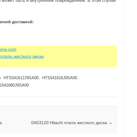
о может быть и внутренним повреждением. В этом случае
атной доставкой:
zone.com
платы жесткого диска
m
и:
HTS541612J9SA00
,
HTS541616J9SA00
,
S541680J9SA00
а
0A53120 Hitachi плата жесткого диска
→