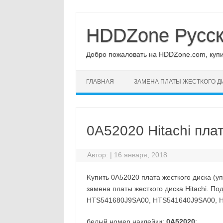
Перейти
к
содержимому
HDDZone Русс
Добро пожаловать на HDDZone.com, купит
ГЛАВНАЯ
ЗАМЕНА ПЛАТЫ ЖЕСТКОГО Д
0A52020 Hitachi пла
Автор:
|
16 января, 2018
Kупить 0A52020 плата жесткого диска (уп
замена платы жесткого диска Hitachi. По
HTS541680J9SA00, HTS541640J9SA00, 
белый номер наклейки:
0A52020
;