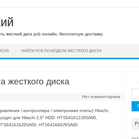
кий
ь жесткий диск pcb онлайн, бесплатную доставку.
ИСКА
НАЙТИ PCB ПО МОДЕЛИ ЖЕСТКОГО ДИСКА
та жесткого диска
Най
Нет комментариев
равления / контроллера / электроники платы) Hitachi,
дходит для Hitachi 2,5″ HDD: HTS541612J9SA00,
Р
HTS541616J9SA00, HTS541660J9SA00
пла