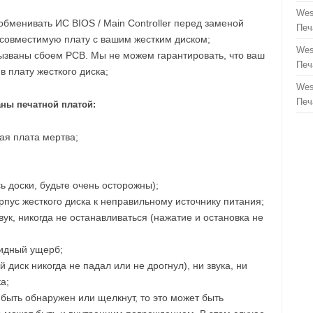
Wes
бменивать ИС BIOS / Main Controller перед заменой
Печ
 совместимую плату с вашим жестким диском;
Wes
вызваны сбоем PCB. Мы не можем гарантировать, что ваш
Печ
в плату жесткого диска;
Wes
Печ
ны печатной платой:
ая плата мертва;
ь доски, будьте очень осторожны);
пус жесткого диска к неправильному источнику питания;
ук, никогда не останавливаться (нажатие и остановка не
видный ущерб;
 диск никогда не падал или не дрогнул), ни звука, ни
а;
 быть обнаружен или щелкнут, то это может быть