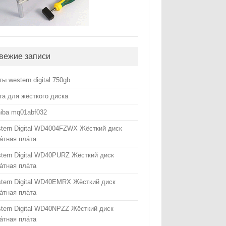
вежие записи
ты western digital 750gb
та для жёсткого диска
hiba mq01abf032
tern Digital WD4004FZWX Жёсткий диск
а́тная пла́та
tern Digital WD40PURZ Жёсткий диск
а́тная пла́та
tern Digital WD40EMRX Жёсткий диск
а́тная пла́та
tern Digital WD40NPZZ Жёсткий диск
а́тная пла́та