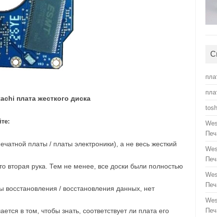
С
пла
пла
tachi плата жесткого диска
tos
те:
Wes
Печ
ечатной платы / платы электроники), а не весь жесткий
Wes
Печ
о вторая рука. Тем не менее, все доски были полностью
Wes
Печ
ы восстановления / восстановления данных, нет
Wes
ется в том, чтобы знать, соответствует ли плата его
Печ