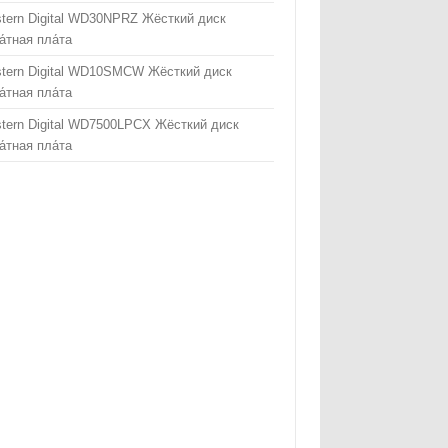
tern Digital WD30NPRZ Жёсткий диск
а́тная пла́та
tern Digital WD10SMCW Жёсткий диск
а́тная пла́та
tern Digital WD7500LPCX Жёсткий диск
а́тная пла́та