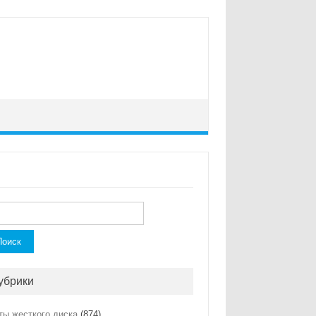
ти:
убрики
ты жесткого диска
(874)