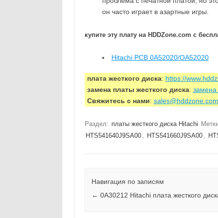
проблема с печатной платой, но эт
он часто играет в азартные игры.
купите эту плату на HDDZone.com с беспл
Hitachi PCB 0A52020/OA52020
плата жесткого диска
:
https://www.hdd
замена платы жесткого диска
:
замена 
Свяжитесь с нами
:
sales@hddzone.co
Раздел:
платы жесткого диска Hitachi
Метк
HTS541640J9SA00
,
HTS541660J9SA00
,
HT
Навигация по записям
←
0A30212 Hitachi плата жесткого диск