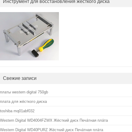
Инструмент для восстановления жесткого диска
Свежие записи
платы western digital 750gb
плата для жёсткого диска
toshiba mq01abf032
Western Digital WD4004FZWX Жёсткий диск Печа́тная пла́та
Western Digital WD40PURZ Жёсткий диск Печа́тная пла́та