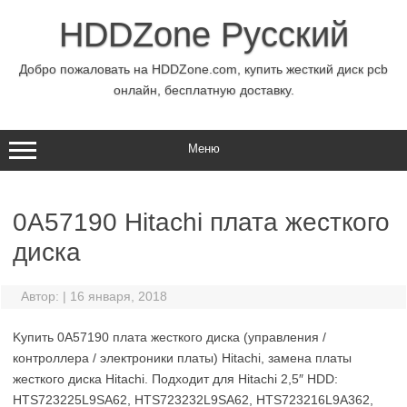
Перейти
к
HDDZone Русский
содержимому
Добро пожаловать на HDDZone.com, купить жесткий диск pcb
онлайн, бесплатную доставку.
Меню
0A57190 Hitachi плата жесткого
диска
Автор:
|
16 января, 2018
Kупить 0A57190 плата жесткого диска (управления /
контроллера / электроники платы) Hitachi, замена платы
жесткого диска Hitachi. Подходит для Hitachi 2,5″ HDD:
HTS723225L9SA62, HTS723232L9SA62, HTS723216L9A362,