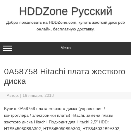
Перейти
к
HDDZone Русский
содержимому
Добро пожаловать на HDDZone.com, купить жесткий диск pcb
онлайн, бесплатную доставку.
Меню
0A58758 Hitachi плата жесткого
диска
Автор:
|
16 января, 2018
Kупить 0A58758 плата жесткого диска (управления /
контроллера / электроники платы) Hitachi, замена платы
жесткого диска Hitachi. Подходит для Hitachi 2,5″ HDD:
HTS545050B9A302, HTS545050B9A300, HTS545032B9A302,