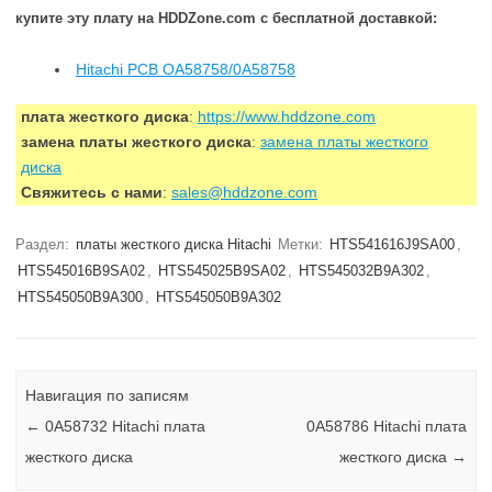
купите эту плату на HDDZone.com с бесплатной доставкой:
Hitachi PCB OA58758/0A58758
плата жесткого диска
:
https://www.hddzone.com
замена платы жесткого диска
:
замена платы жесткого
диска
Свяжитесь с нами
:
sales@hddzone.com
Раздел:
платы жесткого диска Hitachi
Метки:
HTS541616J9SA00
,
HTS545016B9SA02
,
HTS545025B9SA02
,
HTS545032B9A302
,
HTS545050B9A300
,
HTS545050B9A302
Навигация по записям
←
0A58732 Hitachi плата
0A58786 Hitachi плата
жесткого диска
жесткого диска
→