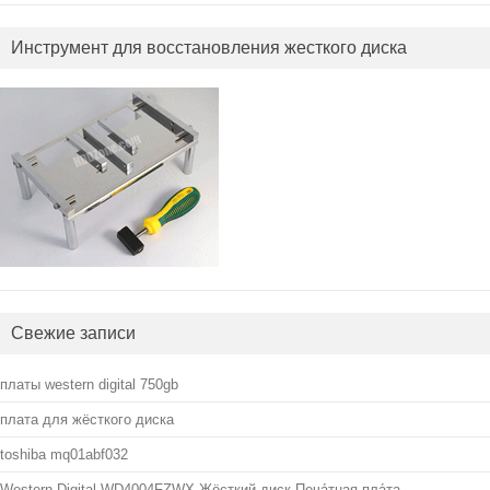
Инструмент для восстановления жесткого диска
Свежие записи
платы western digital 750gb
плата для жёсткого диска
toshiba mq01abf032
Western Digital WD4004FZWX Жёсткий диск Печа́тная пла́та