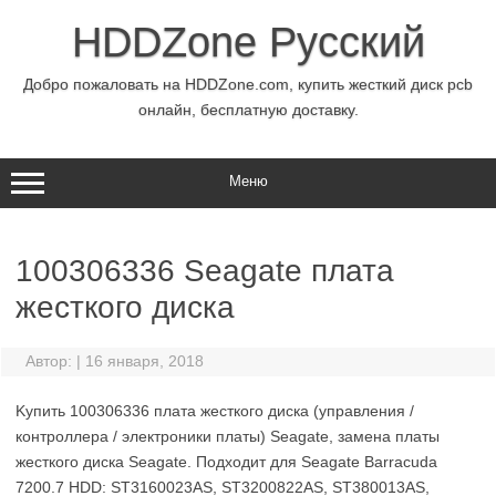
Перейти
к
HDDZone Русский
содержимому
Добро пожаловать на HDDZone.com, купить жесткий диск pcb
онлайн, бесплатную доставку.
Меню
100306336 Seagate плата
жесткого диска
Автор:
|
16 января, 2018
Kупить 100306336 плата жесткого диска (управления /
контроллера / электроники платы) Seagate, замена платы
жесткого диска Seagate. Подходит для Seagate Barracuda
7200.7 HDD: ST3160023AS, ST3200822AS, ST380013AS,