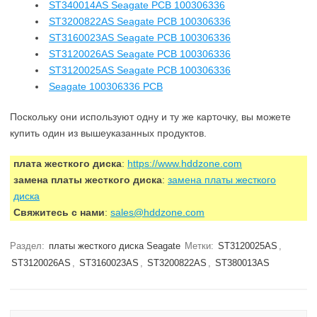
ST340014AS Seagate PCB 100306336
ST3200822AS Seagate PCB 100306336
ST3160023AS Seagate PCB 100306336
ST3120026AS Seagate PCB 100306336
ST3120025AS Seagate PCB 100306336
Seagate 100306336 PCB
Поскольку они используют одну и ту же карточку, вы можете
купить один из вышеуказанных продуктов.
плата жесткого диска
:
https://www.hddzone.com
замена платы жесткого диска
:
замена платы жесткого
диска
Свяжитесь с нами
:
sales@hddzone.com
Раздел:
платы жесткого диска Seagate
Метки:
ST3120025AS
,
ST3120026AS
,
ST3160023AS
,
ST3200822AS
,
ST380013AS