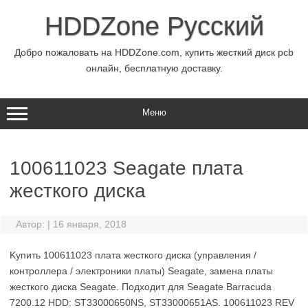
Перейти
к
HDDZone Русский
содержимому
Добро пожаловать на HDDZone.com, купить жесткий диск pcb
онлайн, бесплатную доставку.
Меню
100611023 Seagate плата
жесткого диска
Автор:
|
16 января, 2018
Kупить 100611023 плата жесткого диска (управления /
контроллера / электроники платы) Seagate, замена платы
жесткого диска Seagate. Подходит для Seagate Barracuda
7200.12 HDD: ST33000650NS, ST33000651AS. 100611023 REV