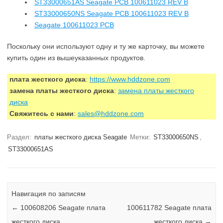
ST33000651AS Seagate PCB 100611023 REV B
ST33000650NS Seagate PCB 100611023 REV B
Seagate 100611023 PCB
Поскольку они используют одну и ту же карточку, вы можете
купить один из вышеуказанных продуктов.
плата жесткого диска
:
https://www.hddzone.com
замена платы жесткого диска
:
замена платы жесткого
диска
Свяжитесь с нами
:
sales@hddzone.com
Раздел:
платы жесткого диска Seagate
Метки:
ST33000650NS
,
ST33000651AS
Навигация по записям
←
100608206 Seagate плата
100611782 Seagate плата
жесткого диска
жесткого диска
→