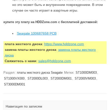
но это может быть и внутренним повреждением. В этом
случае он часто играет в азартные игры.
купите эту плату на HDDZone.com с бесплатной доставкой:
Seagate 100687658 PCB
плата жесткого диска
:
https://www.hddzone.com
замена платы жесткого диска
:
замена платы жесткого
диска
Свяжитесь с нами
:
sales@hddzone.com
Раздел:
платы жесткого диска Seagate
Метки:
ST1000DM003
,
ST1000VX000
,
ST2000DL003
,
ST2000DM001
,
ST2000VM003
,
ST3000DM001
Навигация по записям