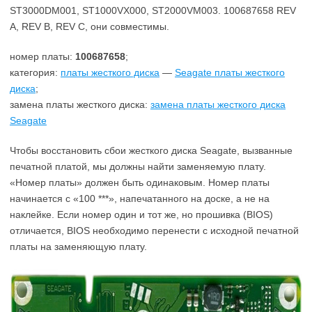
ST3000DM001, ST1000VX000, ST2000VM003. 100687658 REV
A, REV B, REV C, они совместимы.
номер платы:
100687658
;
категория:
платы жесткого диска
—
Seagate платы жесткого
диска
;
замена платы жесткого диска:
замена платы жесткого диска
Seagate
Чтобы восстановить сбои жесткого диска Seagate, вызванные
печатной платой, мы должны найти заменяемую плату.
«Номер платы» должен быть одинаковым. Номер платы
начинается с «100 ***», напечатанного на доске, а не на
наклейке. Если номер один и тот же, но прошивка (BIOS)
отличается, BIOS необходимо перенести с исходной печатной
платы на заменяющую плату.