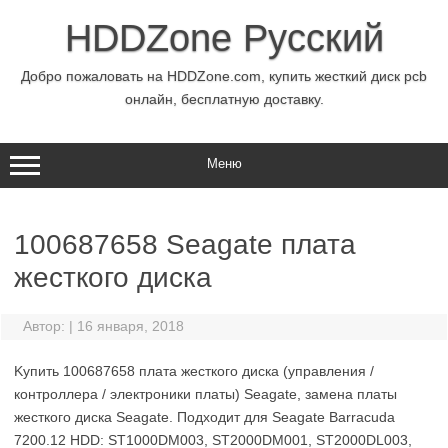
Перейти
к
HDDZone Русский
содержимому
Добро пожаловать на HDDZone.com, купить жесткий диск pcb
онлайн, бесплатную доставку.
Меню
100687658 Seagate плата
жесткого диска
Автор:
|
16 января, 2018
Kупить 100687658 плата жесткого диска (управления /
контроллера / электроники платы) Seagate, замена платы
жесткого диска Seagate. Подходит для Seagate Barracuda
7200.12 HDD: ST1000DM003, ST2000DM001, ST2000DL003,