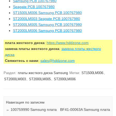
Samsung PCB 100767980
Seagate PCB 100767980
ST1500LM006 Samsung PCB 100767980
ST2000LM003 Seagate PCB 100767980
ST2000LM005 Samsung PCB 100767980
ST2000LM006 Samsung PCB 100767980
плата жесткого диска
:
https://www.hddzone.com
замена платы жесткого диска
:
замена платы жесткого
диска
Свяжитесь с нами
:
sales@hddzone.com
Раздел:
платы жесткого диска Samsung
Метки:
ST1500LM006
,
ST2000LM003
,
ST2000LM005
,
ST2000LM006
Навигация по записям
←
100759990 Samsung плата
BF41-00063A Samsung плата