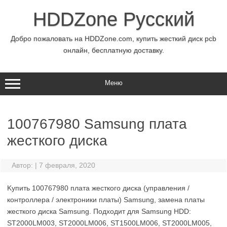
Перейти
к
HDDZone Русский
содержимому
Добро пожаловать на HDDZone.com, купить жесткий диск pcb
онлайн, бесплатную доставку.
Меню
100767980 Samsung плата
жесткого диска
Автор:
|
7 февраля, 2020
Kупить 100767980 плата жесткого диска (управления /
контроллера / электроники платы) Samsung, замена платы
жесткого диска Samsung. Подходит для Samsung HDD:
ST2000LM003, ST2000LM006, ST1500LM006, ST2000LM005,