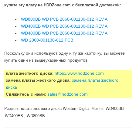
купите эту плату на HDDZone.com с бесплатной доставкой:
WD800BB WD PCB 2060-001130-012 REV A
WD400EB WD PCB 2060-001130-012 REV A
WD400BB WD PCB 2060-001130-012 REV A
WD 2060-001130-012 PCB
Поскольку они используют одну и ту же карточку, вы можете
купить один из вышеуказанных продуктов.
плата жесткого диска
:
https://www.hddzone.com
замена платы жесткого диска
:
замена платы жесткого
диска
Свяжитесь с нами
:
sales@hddzone.com
Раздел:
платы жесткого диска Western Digital
Метки:
WD400BB
,
WD400EB
,
WD800BB