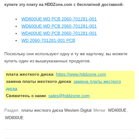
купите эту плату на HDDZone.com с бесплатной доставкой:
WD800UE WD PCB 2060-701281-001
WD600UE WD PCB 2060-701281-001
WD400UE WD PCB 2060-701281-001
WD 2060-701281-001 PCB
Поскольку они используют одну и ту же карточку, вы можете
купить один из вышеуказанных продуктов.
плата жесткого диска
:
https://www.hddzone.com
замена платы жесткого диска
:
замена платы жесткого
диска
Свяжитесь с нами
:
sales@hddzone.com
Раздел:
платы жесткого диска Western Digital
Метки:
WD400UE
,
WD800UE