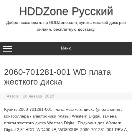
Перейти
к
HDDZone Русский
содержимому
Добро пожаловать на HDDZone.com, купить жесткий диск pcb
онлайн, бесплатную доставку.
Меню
2060-701281-001 WD плата
жесткого диска
Автор:
|
16 января, 2018
Kупить 2060-701281-001 плата жесткого диска (управления /
контроллера / электроники платы) Western Digital, замена
платы жесткого диска Western Digital. Подходит для Western
Digital 2,5″ HDD: WD400UE, WD800UE. 2060-701281-001 REV A,