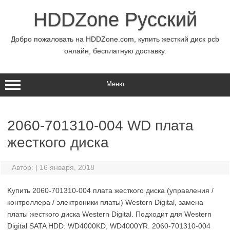
Перейти
к
HDDZone Русский
содержимому
Добро пожаловать на HDDZone.com, купить жесткий диск pcb
онлайн, бесплатную доставку.
Меню
2060-701310-004 WD плата
жесткого диска
Автор:
|
16 января, 2018
Kупить 2060-701310-004 плата жесткого диска (управления /
контроллера / электроники платы) Western Digital, замена
платы жесткого диска Western Digital. Подходит для Western
Digital SATA HDD: WD4000KD, WD4000YR. 2060-701310-004