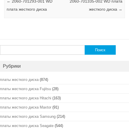
←
2060-701293-001 WD
2060-701335-002 WD плата
плата жесткого диска
жесткого диска
→
Найти:
Рубрики
платы жесткого диска
(874)
платы жесткого диска Fujitsu
(28)
платы жесткого диска Hitachi
(163)
платы жесткого диска Maxtor
(91)
платы жесткого диска Samsung
(214)
платы жесткого диска Seagate
(544)