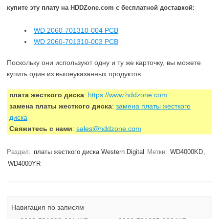
купите эту плату на HDDZone.com с бесплатной доставкой:
WD 2060-701310-004 PCB
WD 2060-701310-003 PCB
Поскольку они используют одну и ту же карточку, вы можете
купить один из вышеуказанных продуктов.
плата жесткого диска
:
https://www.hddzone.com
замена платы жесткого диска
:
замена платы жесткого
диска
Свяжитесь с нами
:
sales@hddzone.com
Раздел:
платы жесткого диска Western Digital
Метки:
WD4000KD
,
WD4000YR
Навигация по записям