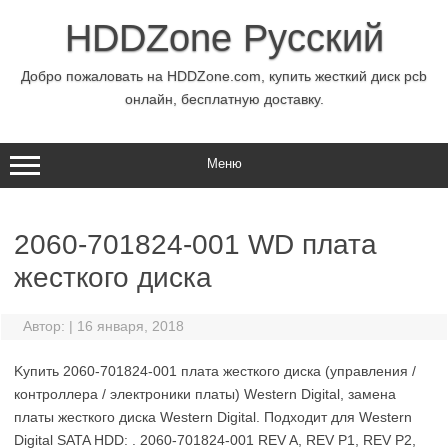
Перейти
к
HDDZone Русский
содержимому
Добро пожаловать на HDDZone.com, купить жесткий диск pcb
онлайн, бесплатную доставку.
Меню
2060-701824-001 WD плата
жесткого диска
Автор:
|
16 января, 2018
Kупить 2060-701824-001 плата жесткого диска (управления /
контроллера / электроники платы) Western Digital, замена
платы жесткого диска Western Digital. Подходит для Western
Digital SATA HDD: . 2060-701824-001 REV A, REV P1, REV P2,