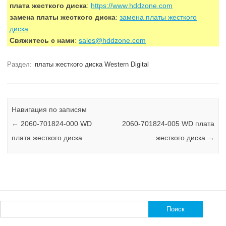
плата жесткого диска
:
https://www.hddzone.com
замена платы жесткого диска
:
замена платы жесткого
диска
Свяжитесь с нами
:
sales@hddzone.com
Раздел:
платы жесткого диска Western Digital
Навигация по записям
←
2060-701824-000 WD
2060-701824-005 WD плата
плата жесткого диска
жесткого диска
→
Найти: