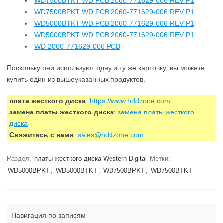
WD7500BTKT WD PCB 2060-771629-006 REV P1
WD7500BPKT WD PCB 2060-771629-006 REV P1
WD5000BTKT WD PCB 2060-771629-006 REV P1
WD5000BPKT WD PCB 2060-771629-006 REV P1
WD 2060-771629-006 PCB
Поскольку они используют одну и ту же карточку, вы можете
купить один из вышеуказанных продуктов.
плата жесткого диска
:
https://www.hddzone.com
замена платы жесткого диска
:
замена платы жесткого
диска
Свяжитесь с нами
:
sales@hddzone.com
Раздел:
платы жесткого диска Western Digital
Метки:
WD5000BPKT
,
WD5000BTKT
,
WD7500BPKT
,
WD7500BTKT
Навигация по записям