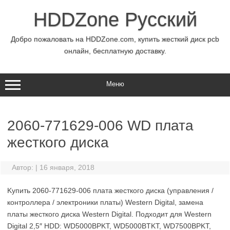
Перейти
к
HDDZone Русский
содержимому
Добро пожаловать на HDDZone.com, купить жесткий диск pcb
онлайн, бесплатную доставку.
Меню
2060-771629-006 WD плата
жесткого диска
Автор:
|
16 января, 2018
Kупить 2060-771629-006 плата жесткого диска (управления /
контроллера / электроники платы) Western Digital, замена
платы жесткого диска Western Digital. Подходит для Western
Digital 2,5″ HDD: WD5000BPKT, WD5000BTKT, WD7500BPKT,