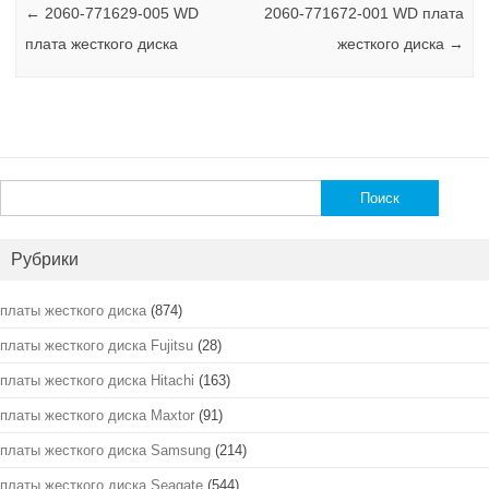
←
2060-771629-005 WD
2060-771672-001 WD плата
плата жесткого диска
жесткого диска
→
Найти:
Рубрики
платы жесткого диска
(874)
платы жесткого диска Fujitsu
(28)
платы жесткого диска Hitachi
(163)
платы жесткого диска Maxtor
(91)
платы жесткого диска Samsung
(214)
платы жесткого диска Seagate
(544)