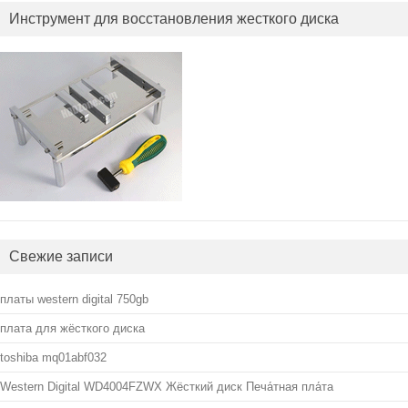
Инструмент для восстановления жесткого диска
Свежие записи
платы western digital 750gb
плата для жёсткого диска
toshiba mq01abf032
Western Digital WD4004FZWX Жёсткий диск Печа́тная пла́та