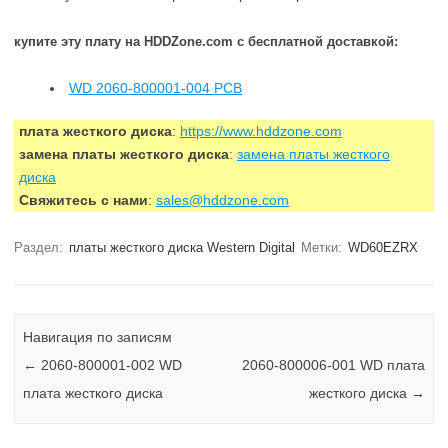
купите эту плату на HDDZone.com с бесплатной доставкой:
WD 2060-800001-004 PCB
плата жесткого диска
:
https://www.hddzone.com
замена платы жесткого диска
:
замена платы жесткого
диска
Свяжитесь с нами
:
sales@hddzone.com
Раздел:
платы жесткого диска Western Digital
Метки:
WD60EZRX
Навигация по записям
←
2060-800001-002 WD
2060-800006-001 WD плата
плата жесткого диска
жесткого диска
→