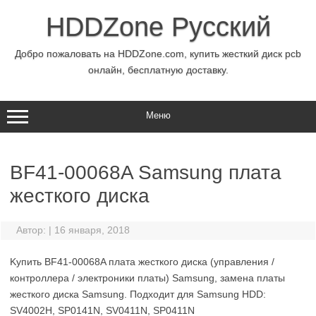
Перейти
к
HDDZone Русский
содержимому
Добро пожаловать на HDDZone.com, купить жесткий диск pcb
онлайн, бесплатную доставку.
Меню
BF41-00068A Samsung плата
жесткого диска
Автор:
|
16 января, 2018
Kупить BF41-00068A плата жесткого диска (управления /
контроллера / электроники платы) Samsung, замена платы
жесткого диска Samsung. Подходит для Samsung HDD:
SV4002H, SP0141N, SV0411N, SP0411N