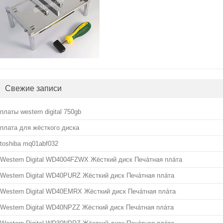
Свежие записи
платы western digital 750gb
плата для жёсткого диска
toshiba mq01abf032
Western Digital WD4004FZWX Жёсткий диск Печа́тная пла́та
Western Digital WD40PURZ Жёсткий диск Печа́тная пла́та
Western Digital WD40EMRX Жёсткий диск Печа́тная пла́та
Western Digital WD40NPZZ Жёсткий диск Печа́тная пла́та