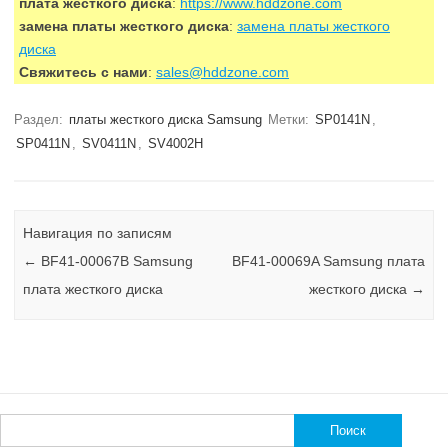
плата жесткого диска
:
https://www.hddzone.com
замена платы жесткого диска
:
замена платы жесткого
диска
Свяжитесь с нами
:
sales@hddzone.com
Раздел:
платы жесткого диска Samsung
Метки:
SP0141N
,
SP0411N
,
SV0411N
,
SV4002H
Навигация по записям
←
BF41-00067B Samsung
BF41-00069A Samsung плата
плата жесткого диска
жесткого диска
→
Найти: