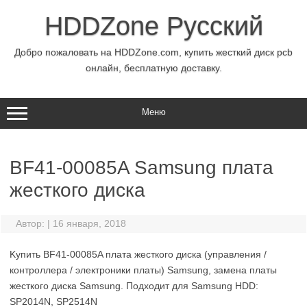
Перейти
к
HDDZone Русский
содержимому
Добро пожаловать на HDDZone.com, купить жесткий диск pcb
онлайн, бесплатную доставку.
Меню
BF41-00085A Samsung плата
жесткого диска
Автор:
|
16 января, 2018
Kупить BF41-00085A плата жесткого диска (управления /
контроллера / электроники платы) Samsung, замена платы
жесткого диска Samsung. Подходит для Samsung HDD:
SP2014N, SP2514N