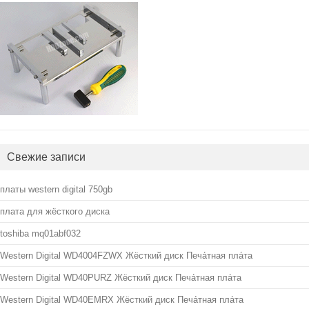
Свежие записи
платы western digital 750gb
плата для жёсткого диска
toshiba mq01abf032
Western Digital WD4004FZWX Жёсткий диск Печа́тная пла́та
Western Digital WD40PURZ Жёсткий диск Печа́тная пла́та
Western Digital WD40EMRX Жёсткий диск Печа́тная пла́та