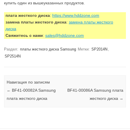
купить один из вышеуказанных продуктов.
плата жесткого диска
:
https://www.hddzone.com
замена платы жесткого диска
:
замена платы жесткого
диска
Свяжитесь с нами
:
sales@hddzone.com
Раздел:
платы жесткого диска Samsung
Метки:
SP2014N
,
SP2514N
Навигация по записям
←
BF41-00082A Samsung
BF41-00086A Samsung плата
плата жесткого диска
жесткого диска
→