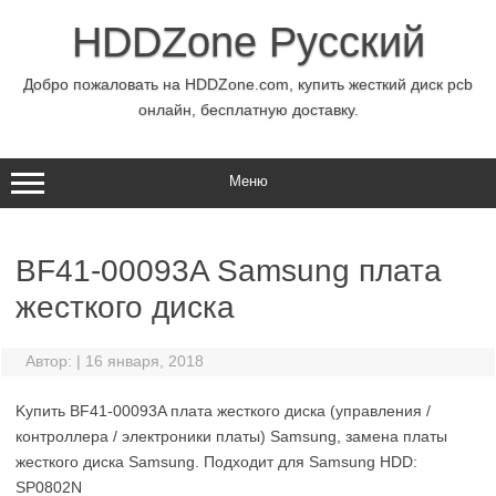
Перейти
к
HDDZone Русский
содержимому
Добро пожаловать на HDDZone.com, купить жесткий диск pcb
онлайн, бесплатную доставку.
Меню
BF41-00093A Samsung плата
жесткого диска
Автор:
|
16 января, 2018
Kупить BF41-00093A плата жесткого диска (управления /
контроллера / электроники платы) Samsung, замена платы
жесткого диска Samsung. Подходит для Samsung HDD:
SP0802N