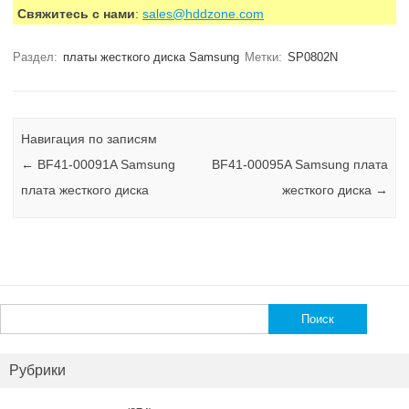
Свяжитесь с нами
:
sales@hddzone.com
Раздел:
платы жесткого диска Samsung
Метки:
SP0802N
Навигация по записям
←
BF41-00091A Samsung
BF41-00095A Samsung плата
плата жесткого диска
жесткого диска
→
Найти:
Рубрики