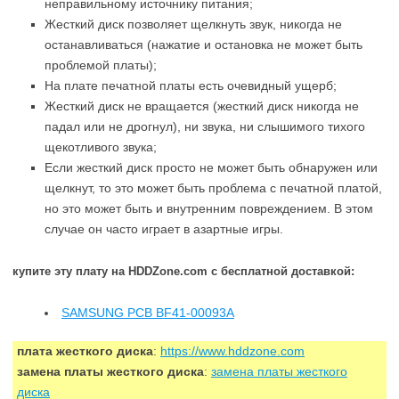
неправильному источнику питания;
Жесткий диск позволяет щелкнуть звук, никогда не
останавливаться (нажатие и остановка не может быть
проблемой платы);
На плате печатной платы есть очевидный ущерб;
Жесткий диск не вращается (жесткий диск никогда не
падал или не дрогнул), ни звука, ни слышимого тихого
щекотливого звука;
Если жесткий диск просто не может быть обнаружен или
щелкнут, то это может быть проблема с печатной платой,
но это может быть и внутренним повреждением. В этом
случае он часто играет в азартные игры.
купите эту плату на HDDZone.com с бесплатной доставкой:
SAMSUNG PCB BF41-00093A
плата жесткого диска
:
https://www.hddzone.com
замена платы жесткого диска
:
замена платы жесткого
диска