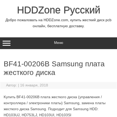
Перейти
к
HDDZone Русский
содержимому
Добро пожаловать на HDDZone.com, купить жесткий диск pcb
онлайн, бесплатную доставку.
Меню
BF41-00206B Samsung плата
жесткого диска
Автор:
|
16 января, 2018
Kупить BF41-00206B плата жесткого диска (управления /
контроллера / электроники платы) Samsung, замена платы
жесткого диска Samsung. Подходит для Samsung HDD:
HD103UJ, HD753LJ, HD103UI, HD103SI