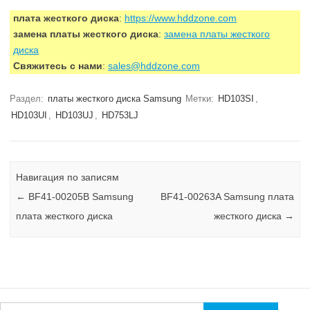
плата жесткого диска
:
https://www.hddzone.com
замена платы жесткого диска
:
замена платы жесткого
диска
Свяжитесь с нами
:
sales@hddzone.com
Раздел:
платы жесткого диска Samsung
Метки:
HD103SI
,
HD103UI
,
HD103UJ
,
HD753LJ
Навигация по записям
←
BF41-00205B Samsung
BF41-00263A Samsung плата
плата жесткого диска
жесткого диска
→
Найти: