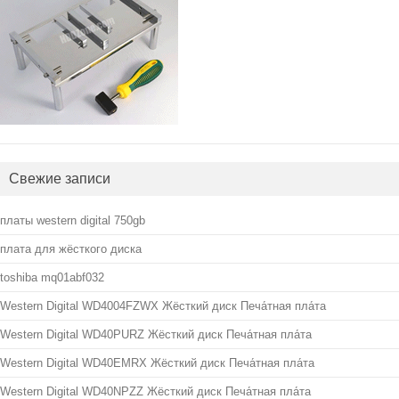
Свежие записи
платы western digital 750gb
плата для жёсткого диска
toshiba mq01abf032
Western Digital WD4004FZWX Жёсткий диск Печа́тная пла́та
Western Digital WD40PURZ Жёсткий диск Печа́тная пла́та
Western Digital WD40EMRX Жёсткий диск Печа́тная пла́та
Western Digital WD40NPZZ Жёсткий диск Печа́тная пла́та