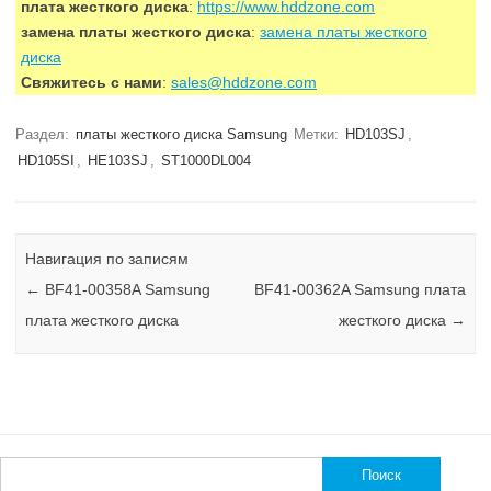
плата жесткого диска
:
https://www.hddzone.com
замена платы жесткого диска
:
замена платы жесткого
диска
Свяжитесь с нами
:
sales@hddzone.com
Раздел:
платы жесткого диска Samsung
Метки:
HD103SJ
,
HD105SI
,
HE103SJ
,
ST1000DL004
Навигация по записям
←
BF41-00358A Samsung
BF41-00362A Samsung плата
плата жесткого диска
жесткого диска
→
Найти: