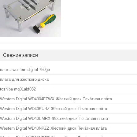
Свежие записи
платы western digital 750gb
плата для жёсткого диска
toshiba mq01abf032
Western Digital WD4004FZWX Жёсткий диск Печа́тная пла́та
Western Digital WD40PURZ Жёсткий диск Печа́тная пла́та
Western Digital WD40EMRX Жёсткий диск Печа́тная пла́та
Western Digital WD40NPZZ Жёсткий диск Печа́тная пла́та