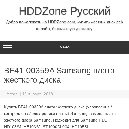
Перейти
к
HDDZone Русский
содержимому
Добро пожаловать на HDDZone.com, купить жесткий диск pcb
онлайн, бесплатную доставку.
Меню
BF41-00359A Samsung плата
жесткого диска
Автор:
|
16 января, 2018
Kупить BF41-00359A плата жесткого диска (управления /
контроллера / электроники платы) Samsung, замена платы
жесткого диска Samsung. Подходит для Samsung HDD:
HD103SJ, HE103SJ, ST1000DL004, HD105SI