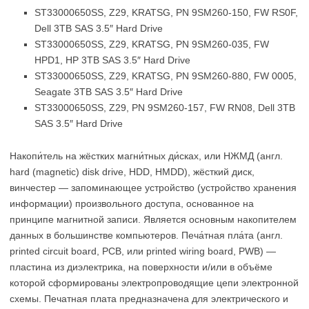
ST33000650SS, Z29, KRATSG, PN 9SM260-150, FW RS0F,
Dell 3TB SAS 3.5″ Hard Drive
ST33000650SS, Z29, KRATSG, PN 9SM260-035, FW
HPD1, HP 3TB SAS 3.5″ Hard Drive
ST33000650SS, Z29, KRATSG, PN 9SM260-880, FW 0005,
Seagate 3TB SAS 3.5″ Hard Drive
ST33000650SS, Z29, PN 9SM260-157, FW RN08, Dell 3TB
SAS 3.5″ Hard Drive
Накопи́тель на жёстких магни́тных ди́сках, или НЖМД (англ.
hard (magnetic) disk drive, HDD, HMDD), жёсткий диск,
винчестер — запоминающее устройство (устройство хранения
информации) произвольного доступа, основанное на
принципе магнитной записи. Является основным накопителем
данных в большинстве компьютеров. Печа́тная пла́та (англ.
printed circuit board, PCB, или printed wiring board, PWB) —
пластина из диэлектрика, на поверхности и/или в объёме
которой сформированы электропроводящие цепи электронной
схемы. Печатная плата предназначена для электрического и