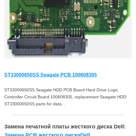
ST33000650SS Seagate PCB 100608305
ST33000650SS Seagate HDD PCB Board Hard Drive Logic
Controller Circuit Board 100608305, replacement Seagate HDD
ST33000650SS parts for data…
Замена печатной платы жесткого диска Dell:
Замена PCB жесткого дискаDell