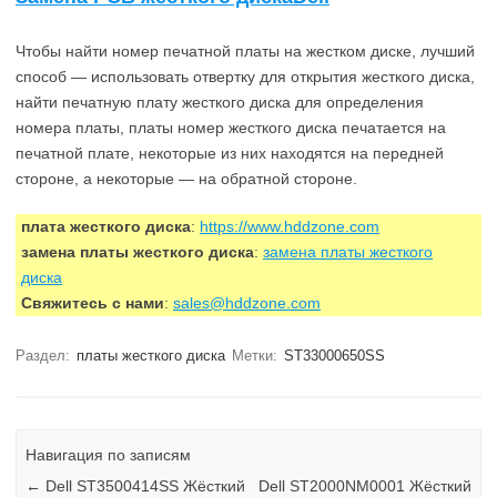
Чтобы найти номер печатной платы на жестком диске, лучший
способ — использовать отвертку для открытия жесткого диска,
найти печатную плату жесткого диска для определения
номера платы, платы номер жесткого диска печатается на
печатной плате, некоторые из них находятся на передней
стороне, а некоторые — на обратной стороне.
плата жесткого диска
:
https://www.hddzone.com
замена платы жесткого диска
:
замена платы жесткого
диска
Свяжитесь с нами
:
sales@hddzone.com
Раздел:
платы жесткого диска
Метки:
ST33000650SS
Навигация по записям
←
Dell ST3500414SS Жёсткий
Dell ST2000NM0001 Жёсткий