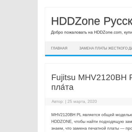
Перейти
к
содержимому
HDDZone Русс
Добро пожаловать на HDDZone.com, купит
ГЛАВНАЯ
ЗАМЕНА ПЛАТЫ ЖЕСТКОГО Д
Fujitsu MHV2120BH P
пла́та
Автор:
|
25 марта, 2020
MHV2120BH PL является общей моделью F
HDDZONE, чтобы найти подходящую замен
знаем, что замена печатной платы — про