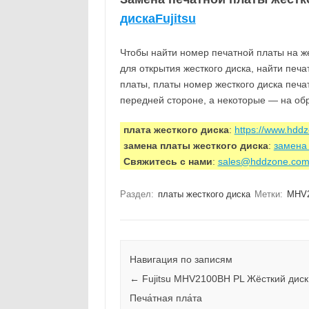
дискаFujitsu
Чтобы найти номер печатной платы на же
для открытия жесткого диска, найти печ
платы, платы номер жесткого диска печа
передней стороне, а некоторые — на об
плата жесткого диска
:
https://www.hdd
замена платы жесткого диска
:
замена 
Свяжитесь с нами
:
sales@hddzone.co
Раздел:
платы жесткого диска
Метки:
MHV2
Навигация по записям
←
Fujitsu MHV2100BH PL Жёсткий диск
Печа́тная пла́та