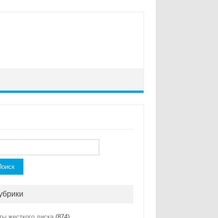
ти:
убрики
ты жесткого диска
(874)