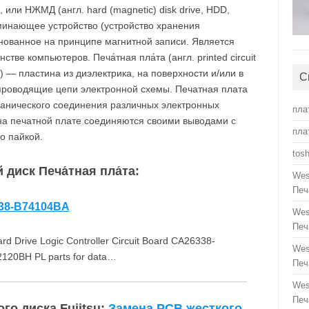
, или НЖМД (англ. hard (magnetic) disk drive, HDD,
минающее устройство (устройство хранения
нованное на принципе магнитной записи. Является
ве компьютеров. Печа́тная пла́та (англ. printed circuit
B) — пластина из диэлектрика, на поверхности и/или в
С
роводящие цепи электронной схемы. Печатная плата
ханического соединения различных электронных
пла
на печатной плате соединяются своими выводами с
пла
о пайкой.
tos
диск Печа́тная пла́та:
Wes
Печ
338-B74104BA
Wes
Печ
 Drive Logic Controller Circuit Board CA26338-
Wes
120BH PL parts for data…
Печ
Wes
Печ
го диска Fujitsu:
Замена PCB жесткого