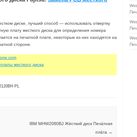
Wes
Печ
Wes
стком диске, лучший способ — использовать отвертку
Печ
атную плату жесткого диска для определения номера
тается на печатной плате, некоторые из них находятся на
Wes
ратной стороне.
Печ
zone.com
платы жесткого диска
m
120BH PL
IBM MHW2080BJ Жёсткий диск Печа́тная
пла́та
→