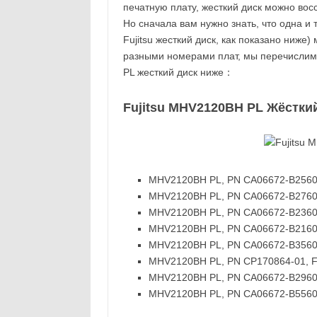
печатную плату, жесткий диск можно вос
Но сначала вам нужно знать, что одна и
Fujitsu жесткий диск, как показано ниже
разными номерами плат, мы перечислим
PL жесткий диск ниже：
Fujitsu MHV2120BH PL Жёстки
MHV2120BH PL, PN CA06672-B25600C
MHV2120BH PL, PN CA06672-B276000T
MHV2120BH PL, PN CA06672-B23600D
MHV2120BH PL, PN CA06672-B216000
MHV2120BH PL, PN CA06672-B35600T
MHV2120BH PL, PN CP170864-01, Fuj
MHV2120BH PL, PN CA06672-B29600S
MHV2120BH PL, PN CA06672-B55600A