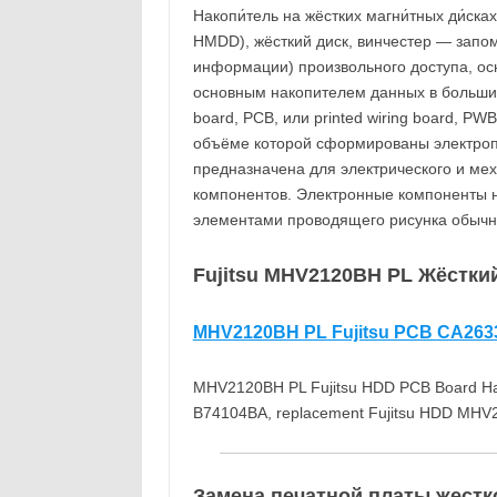
Накопи́тель на жёстких магни́тных ди́сках
HMDD), жёсткий диск, винчестер — запо
информации) произвольного доступа, ос
основным накопителем данных в большинст
board, PCB, или printed wiring board, PW
объёме которой сформированы электроп
предназначена для электрического и ме
компонентов. Электронные компоненты 
элементами проводящего рисунка обычн
Fujitsu MHV2120BH PL Жёсткий 
MHV2120BH PL Fujitsu PCB CA26
MHV2120BH PL Fujitsu HDD PCB Board Hard
B74104BA, replacement Fujitsu HDD MHV2
Замена печатной платы жестко