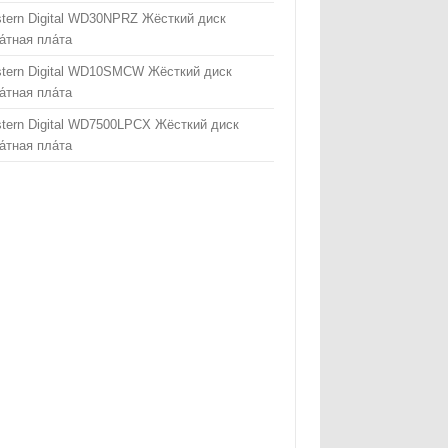
tern Digital WD30NPRZ Жёсткий диск
а́тная пла́та
tern Digital WD10SMCW Жёсткий диск
а́тная пла́та
tern Digital WD7500LPCX Жёсткий диск
а́тная пла́та