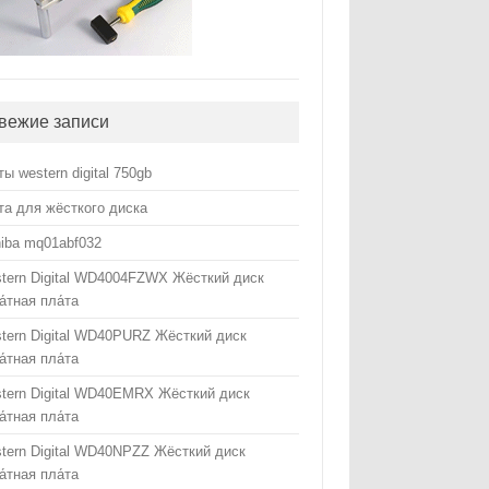
вежие записи
ты western digital 750gb
та для жёсткого диска
hiba mq01abf032
tern Digital WD4004FZWX Жёсткий диск
а́тная пла́та
tern Digital WD40PURZ Жёсткий диск
а́тная пла́та
tern Digital WD40EMRX Жёсткий диск
а́тная пла́та
tern Digital WD40NPZZ Жёсткий диск
а́тная пла́та