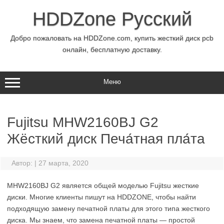
Перейти
к
HDDZone Русский
содержимому
Добро пожаловать на HDDZone.com, купить жесткий диск pcb
онлайн, бесплатную доставку.
Меню
Fujitsu MHW2160BJ G2
Жёсткий диск Печа́тная пла́та
Автор:
|
27 марта, 2020
MHW2160BJ G2 является общей моделью Fujitsu жесткие
диски. Многие клиенты пишут на HDDZONE, чтобы найти
подходящую замену печатной платы для этого типа жесткого
диска. Мы знаем, что замена печатной платы — простой