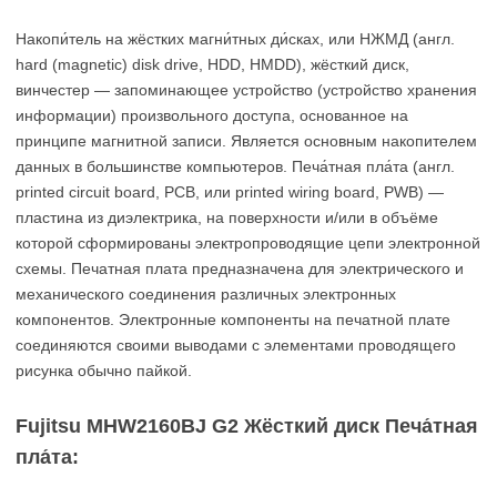
Накопи́тель на жёстких магни́тных ди́сках, или НЖМД (англ.
hard (magnetic) disk drive, HDD, HMDD), жёсткий диск,
винчестер — запоминающее устройство (устройство хранения
информации) произвольного доступа, основанное на
принципе магнитной записи. Является основным накопителем
данных в большинстве компьютеров. Печа́тная пла́та (англ.
printed circuit board, PCB, или printed wiring board, PWB) —
пластина из диэлектрика, на поверхности и/или в объёме
которой сформированы электропроводящие цепи электронной
схемы. Печатная плата предназначена для электрического и
механического соединения различных электронных
компонентов. Электронные компоненты на печатной плате
соединяются своими выводами с элементами проводящего
рисунка обычно пайкой.
Fujitsu MHW2160BJ G2 Жёсткий диск Печа́тная
пла́та: