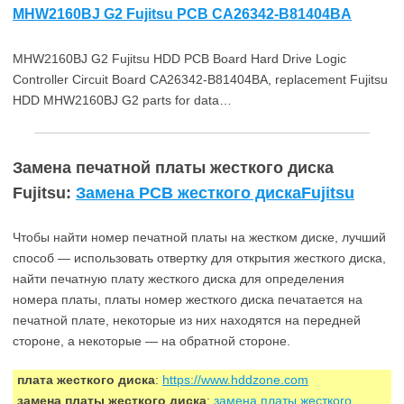
MHW2160BJ G2 Fujitsu PCB CA26342-B81404BA
MHW2160BJ G2 Fujitsu HDD PCB Board Hard Drive Logic
Controller Circuit Board CA26342-B81404BA, replacement Fujitsu
HDD MHW2160BJ G2 parts for data…
Замена печатной платы жесткого диска
Fujitsu:
Замена PCB жесткого дискаFujitsu
Чтобы найти номер печатной платы на жестком диске, лучший
способ — использовать отвертку для открытия жесткого диска,
найти печатную плату жесткого диска для определения
номера платы, платы номер жесткого диска печатается на
печатной плате, некоторые из них находятся на передней
стороне, а некоторые — на обратной стороне.
плата жесткого диска
:
https://www.hddzone.com
замена платы жесткого диска
:
замена платы жесткого