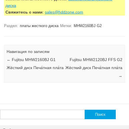
диска
Свяжитесь с нами
:
sales@hddzone.com
Раздел:
платы жесткого диска
Метки:
MHW2160BJ G2
Навигация по записям
←
Fujitsu MHW2160BJ G1
Fujitsu MHW2120BJ FFS G2
Жёсткий диск Печа́тная пла́та
Жёсткий диск Печа́тная пла́та
→
Найти: