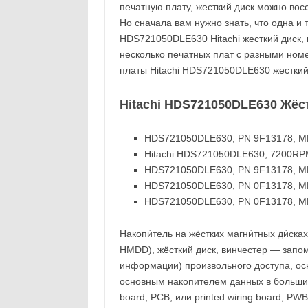
печатную плату, жесткий диск можно вос
Но сначала вам нужно знать, что одна и 
HDS721050DLE630 Hitachi жесткий диск, 
несколько печатных плат с разными ном
платы Hitachi HDS721050DLE630 жестки
Hitachi HDS721050DLE630 Жёс
HDS721050DLE630, PN 9F13178, MLC
Hitachi HDS721050DLE630, 7200RPM
HDS721050DLE630, PN 9F13178, MLC
HDS721050DLE630, PN 0F13178, MLC
HDS721050DLE630, PN 0F13178, MLC
Накопи́тель на жёстких магни́тных ди́сках
HMDD), жёсткий диск, винчестер — запо
информации) произвольного доступа, ос
основным накопителем данных в большинст
board, PCB, или printed wiring board, PW