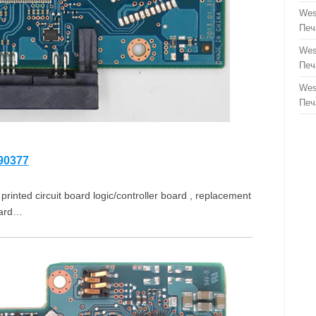
Wes
Печ
Wes
Печ
Wes
Печ
90377
inted circuit board logic/controller board , replacement
oard…