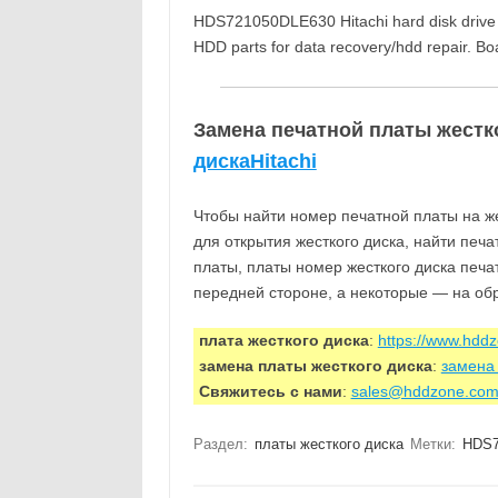
HDS721050DLE630 Hitachi hard disk drive pr
HDD parts for data recovery/hdd repair. B
Замена печатной платы жестко
дискаHitachi
Чтобы найти номер печатной платы на же
для открытия жесткого диска, найти печ
платы, платы номер жесткого диска печа
передней стороне, а некоторые — на об
плата жесткого диска
:
https://www.hdd
замена платы жесткого диска
:
замена 
Свяжитесь с нами
:
sales@hddzone.co
Раздел:
платы жесткого диска
Метки:
HDS7