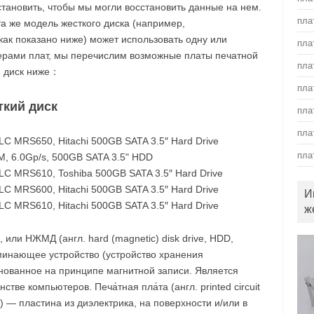
становить, чтобы мы могли восстановить данные на нем.
пла
та же модель жесткого диска (например,
как показано ниже) может использовать одну или
пла
ерами плат, мы перечислим возможные платы печатной
пла
й диск ниже：
пла
ткий диск
пла
пла
 MRS650, Hitachi 500GB SATA 3.5″ Hard Drive
пла
, 6.0Gp/s, 500GB SATA 3.5" HDD
 MRS610, Toshiba 500GB SATA 3.5″ Hard Drive
 MRS600, Hitachi 500GB SATA 3.5″ Hard Drive
И
 MRS610, Hitachi 500GB SATA 3.5″ Hard Drive
ж
, или НЖМД (англ. hard (magnetic) disk drive, HDD,
минающее устройство (устройство хранения
нованное на принципе магнитной записи. Является
ве компьютеров. Печа́тная пла́та (англ. printed circuit
B) — пластина из диэлектрика, на поверхности и/или в