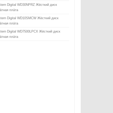
tern Digital WD30NPRZ Жёсткий диск
а́тная пла́та
tern Digital WD10SMCW Жёсткий диск
а́тная пла́та
tern Digital WD7500LPCX Жёсткий диск
а́тная пла́та