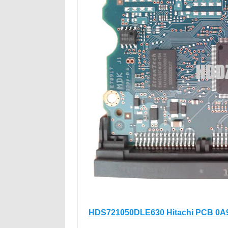
HDS721050DLE630 Hitachi PCB 0A