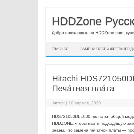
Перейти
к
содержимому
HDDZone Русс
Добро пожаловать на HDDZone.com, купит
ГЛАВНАЯ
ЗАМЕНА ПЛАТЫ ЖЕСТКОГО Д
Hitachi HDS721050D
Печа́тная пла́та
Автор:
|
16 апреля, 2020
HDS721050DLE630 является общей модель
HDDZONE, чтобы найти подходящую замен
знаем, что замена печатной платы — про