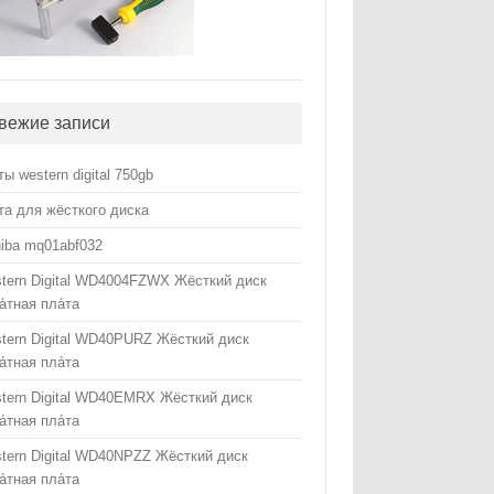
вежие записи
ты western digital 750gb
та для жёсткого диска
hiba mq01abf032
tern Digital WD4004FZWX Жёсткий диск
а́тная пла́та
tern Digital WD40PURZ Жёсткий диск
а́тная пла́та
tern Digital WD40EMRX Жёсткий диск
а́тная пла́та
tern Digital WD40NPZZ Жёсткий диск
а́тная пла́та