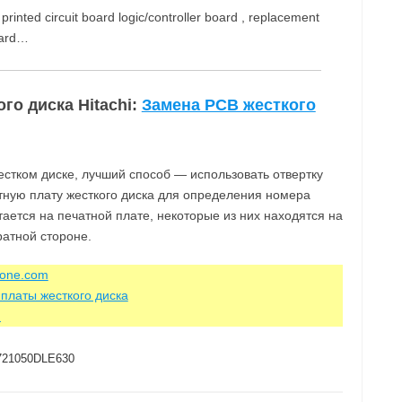
inted circuit board logic/controller board , replacement
oard…
го диска Hitachi:
Замена PCB жесткого
стком диске, лучший способ — использовать отвертку
атную плату жесткого диска для определения номера
тается на печатной плате, некоторые из них находятся на
ратной стороне.
zone.com
платы жесткого диска
m
21050DLE630