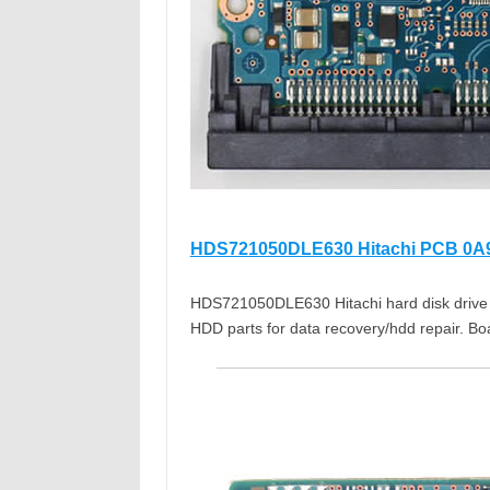
HDS721050DLE630 Hitachi PCB 0A
HDS721050DLE630 Hitachi hard disk drive pr
HDD parts for data recovery/hdd repair. B