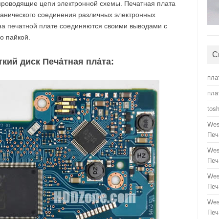
роводящие цепи электронной схемы. Печатная плата
ханического соединения различных электронных
на печатной плате соединяются своими выводами с
о пайкой.
С
ий диск Печа́тная пла́та:
пла
пла
tos
Wes
Печ
Wes
Печ
Wes
Печ
Wes
Печ