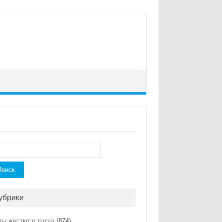
ти:
убрики
ты жесткого диска
(874)