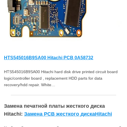
HTS545016B9SA00 Hitachi PCB 0A58732
HTS545016B9SA00 Hitachi hard disk drive printed circuit board
logic/controller board , replacement HDD parts for data
recovery/hdd repair. White…
Замена печатной платы жесткого диска
Hitachi:
Замена PCB жесткого дискаHitachi