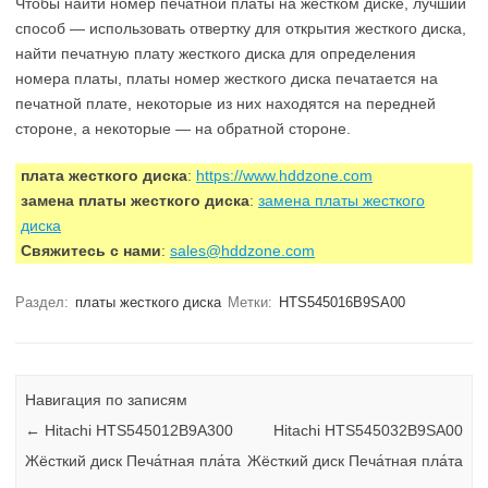
Чтобы найти номер печатной платы на жестком диске, лучший
способ — использовать отвертку для открытия жесткого диска,
найти печатную плату жесткого диска для определения
номера платы, платы номер жесткого диска печатается на
печатной плате, некоторые из них находятся на передней
стороне, а некоторые — на обратной стороне.
плата жесткого диска
:
https://www.hddzone.com
замена платы жесткого диска
:
замена платы жесткого
диска
Свяжитесь с нами
:
sales@hddzone.com
Раздел:
платы жесткого диска
Метки:
HTS545016B9SA00
Навигация по записям
←
Hitachi HTS545012B9A300
Hitachi HTS545032B9SA00
Жёсткий диск Печа́тная пла́та
Жёсткий диск Печа́тная пла́та