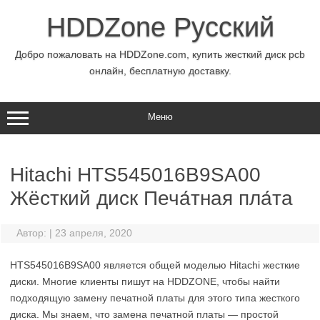
Перейти
к
HDDZone Русский
содержимому
Добро пожаловать на HDDZone.com, купить жесткий диск pcb
онлайн, бесплатную доставку.
Меню
Hitachi HTS545016B9SA00
Жёсткий диск Печа́тная пла́та
Автор:
|
23 апреля, 2020
HTS545016B9SA00 является общей моделью Hitachi жесткие
диски. Многие клиенты пишут на HDDZONE, чтобы найти
подходящую замену печатной платы для этого типа жесткого
диска. Мы знаем, что замена печатной платы — простой