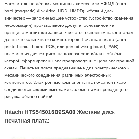
Накопи́тель на жёстких магни́тных ди́сках, или НЖМД (англ.
hard (magnetic) disk drive, HDD, HMDD), жёсткий диск,
винчестер — запоминающее устройство (устройство хранения
информации) произвольного доступа, основанное на
принципе магнитной записи. Является основным накопителем
данных в большинстве компьютеров. Печа́тная пла́та (англ.
printed circuit board, PCB, или printed wiring board, PWB) —
пластина из диэлектрика, на поверхности и/или в объёме
которой сформированы электропроводящие цепи электронной
схемы. Печатная плата предназначена для электрического и
механического соединения различных электронных
компонентов. Электронные компоненты на печатной плате
соединяются своими выводами с элементами проводящего
рисунка обычно пайкой.
Hitachi HTS545016B9SA00 Жёсткий диск
Печа́тная пла́та: