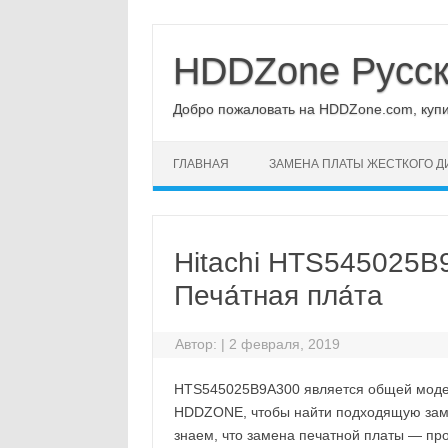
Перейти
к
содержимому
HDDZone Русс
Добро пожаловать на HDDZone.com, купит
ГЛАВНАЯ
ЗАМЕНА ПЛАТЫ ЖЕСТКОГО Д
Hitachi HTS545025B
Печа́тная пла́та
Автор:
|
2 февраля, 2019
HTS545025B9A300 является общей модель
HDDZONE, чтобы найти подходящую замен
знаем, что замена печатной платы — про