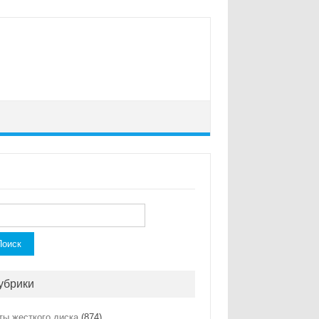
ти:
убрики
ты жесткого диска
(874)