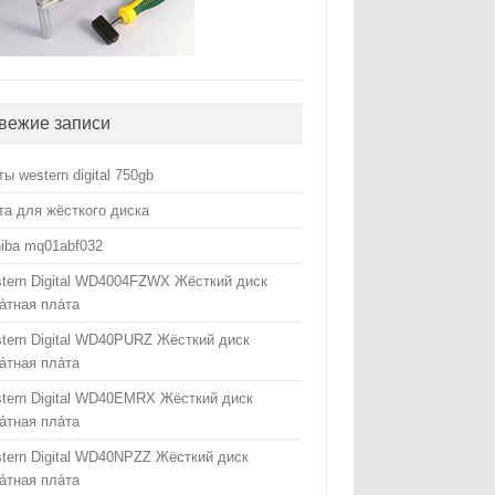
вежие записи
ты western digital 750gb
та для жёсткого диска
hiba mq01abf032
tern Digital WD4004FZWX Жёсткий диск
а́тная пла́та
tern Digital WD40PURZ Жёсткий диск
а́тная пла́та
tern Digital WD40EMRX Жёсткий диск
а́тная пла́та
tern Digital WD40NPZZ Жёсткий диск
а́тная пла́та