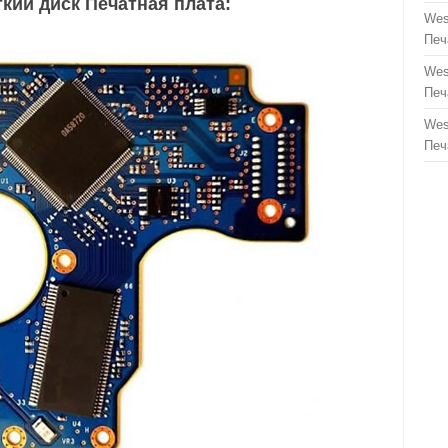
ий диск Печа́тная пла́та:
Wes
Печ
Wes
Печ
Wes
Печ