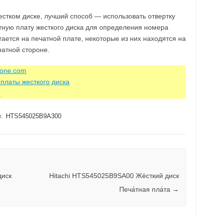
стком диске, лучший способ — использовать отвертку
атную плату жесткого диска для определения номера
тается на печатной плате, некоторые из них находятся на
ратной стороне.
zone.com
платы жесткого диска
m
и:
HTS545025B9A300
диск
Hitachi HTS545025B9SA00 Жёсткий диск
Печа́тная пла́та
→