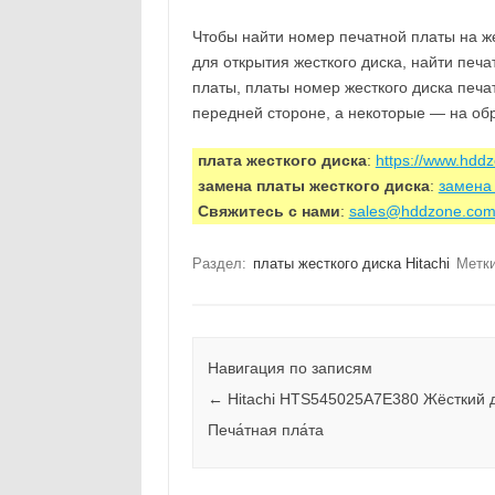
Чтобы найти номер печатной платы на же
для открытия жесткого диска, найти печ
платы, платы номер жесткого диска печа
передней стороне, а некоторые — на об
плата жесткого диска
:
https://www.hdd
замена платы жесткого диска
:
замена 
Свяжитесь с нами
:
sales@hddzone.co
Раздел:
платы жесткого диска Hitachi
Метк
Навигация по записям
←
Hitachi HTS545025A7E380 Жёсткий 
Печа́тная пла́та