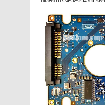
Hitachi HTS545025B9A300 Жёстк