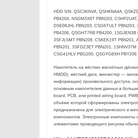
HDD S/N: QSC3KNVA, QSHKNA4A, QSKZD
PB4204, NSGM3X8T PBN203, CSHP2UAT,
DSE08JHL PBN203, CSGKTULT PBN203,
PB4206, QSGHT7RB PB4200, 1SGJEN3B 
3SFJL5MT PBN208, CSKEK19T PBN201, 
PBN201, 3SFDZ3ET PBN201, 1SHNV37M 
CSG41HLV PBG200, QSGYG8XH PBY206
Накопи́тель на жёстких магни́тных ди́сках
HMDD), жёсткий диск, винчестер — запо
информации) произвольного доступа, ос
основным накопителем данных в большинст
board, PCB, или printed wiring board, PW
объёме которой сформированы электроп
предназначена для электрического и ме
компонентов. Электронные компоненты 
элементами проводящего рисунка обычн