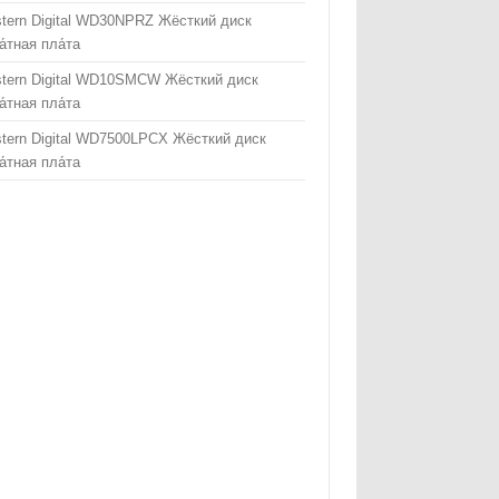
tern Digital WD30NPRZ Жёсткий диск
а́тная пла́та
tern Digital WD10SMCW Жёсткий диск
а́тная пла́та
tern Digital WD7500LPCX Жёсткий диск
а́тная пла́та