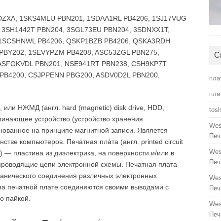
ZXA, 1SKS4MLU PBN201, 1SDAA1RL PB4206, 1SJ17VUG
 3SH1442T PBN204, 3SGL73EU PBN204, 3SDNXX1T,
 1SCSHNWL PB4206, QSKP1BZB PB4206, QSKA3RDH
PBY202, 1SEVYPZM PB4208, ASC53ZGL PBN275,
С
ASFGKVDL PBN201, NSE941RT PBN238, CSH9KP7T
PB4200, CSJPPENN PBG200, ASDV0D2L PBN200,
пла
пла
, или НЖМД (англ. hard (magnetic) disk drive, HDD,
tos
минающее устройство (устройство хранения
Wes
нованное на принципе магнитной записи. Является
Печ
ве компьютеров. Печа́тная пла́та (англ. printed circuit
Wes
B) — пластина из диэлектрика, на поверхности и/или в
Печ
роводящие цепи электронной схемы. Печатная плата
ханического соединения различных электронных
Wes
на печатной плате соединяются своими выводами с
Печ
о пайкой.
Wes
Печ