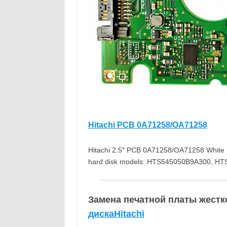
Hitachi PCB 0A71258/OA71258
Hitachi 2.5″ PCB 0A71258/OA71258 White
hard disk models: HTS545050B9A300, H
Замена печатной платы жестко
дискаHitachi