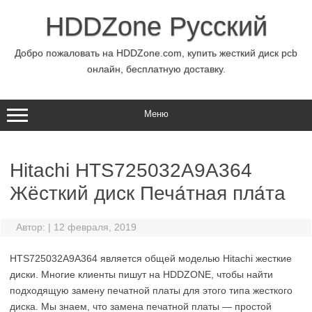
Перейти
к
HDDZone Русский
содержимому
Добро пожаловать на HDDZone.com, купить жесткий диск pcb
онлайн, бесплатную доставку.
Меню
Hitachi HTS725032A9A364
Жёсткий диск Печа́тная пла́та
Автор:
|
12 февраля, 2019
HTS725032A9A364 является общей моделью Hitachi жесткие
диски. Многие клиенты пишут на HDDZONE, чтобы найти
подходящую замену печатной платы для этого типа жесткого
диска. Мы знаем, что замена печатной платы — простой