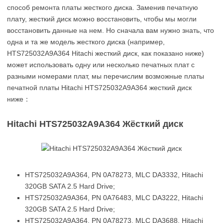
способ ремонта платы жесткого диска. Заменив печатную
плату, жесткий диск можно восстановить, чтобы мы могли
восстановить данные на нем. Но сначала вам нужно знать, что
одна и та же модель жесткого диска (например,
HTS725032A9A364 Hitachi жесткий диск, как показано ниже)
может использовать одну или несколько печатных плат с
разными номерами плат, мы перечислим возможные платы
печатной платы Hitachi HTS725032A9A364 жесткий диск
ниже：
Hitachi HTS725032A9A364 Жёсткий диск
HTS725032A9A364, PN 0A78273, MLC DA3332, Hitachi
320GB SATA 2.5 Hard Drive;
HTS725032A9A364, PN 0A76483, MLC DA3222, Hitachi
320GB SATA 2.5 Hard Drive;
HTS725032A9A364, PN 0A78273, MLC DA3688, Hitachi