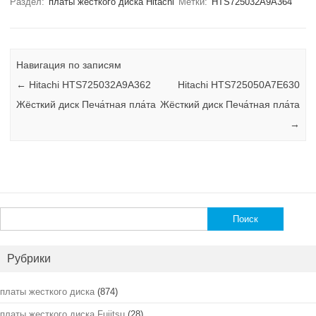
Раздел:
платы жесткого диска Hitachi
Метки:
HTS725032A9A364
Навигация по записям
←
Hitachi HTS725032A9A362
Hitachi HTS725050A7E630
Жёсткий диск Печа́тная пла́та
Жёсткий диск Печа́тная пла́та
→
Найти:
Рубрики
платы жесткого диска
(874)
платы жесткого диска Fujitsu
(28)