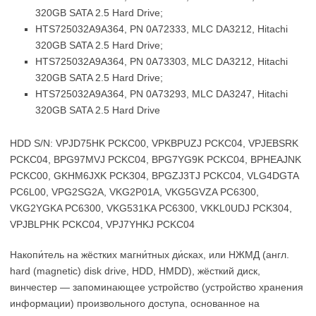
320GB SATA 2.5 Hard Drive;
HTS725032A9A364, PN 0A72333, MLC DA3212, Hitachi
320GB SATA 2.5 Hard Drive;
HTS725032A9A364, PN 0A73303, MLC DA3212, Hitachi
320GB SATA 2.5 Hard Drive;
HTS725032A9A364, PN 0A73293, MLC DA3247, Hitachi
320GB SATA 2.5 Hard Drive
HDD S/N: VPJD75HK PCKC00, VPKBPUZJ PCKC04, VPJEBSRK
PCKC04, BPG97MVJ PCKC04, BPG7YG9K PCKC04, BPHEAJNK
PCKC00, GKHM6JXK PCK304, BPGZJ3TJ PCKC04, VLG4DGTA
PC6L00, VPG2SG2A, VKG2P01A, VKG5GVZA PC6300,
VKG2YGKA PC6300, VKG531KA PC6300, VKKL0UDJ PCK304,
VPJBLPHK PCKC04, VPJ7YHKJ PCKC04
Накопи́тель на жёстких магни́тных ди́сках, или НЖМД (англ.
hard (magnetic) disk drive, HDD, HMDD), жёсткий диск,
винчестер — запоминающее устройство (устройство хранения
информации) произвольного доступа, основанное на