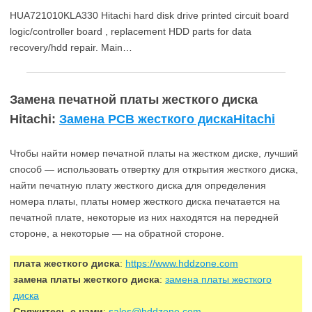
HUA721010KLA330 Hitachi hard disk drive printed circuit board
logic/controller board , replacement HDD parts for data
recovery/hdd repair. Main…
Замена печатной платы жесткого диска
Hitachi:
Замена PCB жесткого дискаHitachi
Чтобы найти номер печатной платы на жестком диске, лучший
способ — использовать отвертку для открытия жесткого диска,
найти печатную плату жесткого диска для определения
номера платы, платы номер жесткого диска печатается на
печатной плате, некоторые из них находятся на передней
стороне, а некоторые — на обратной стороне.
плата жесткого диска
:
https://www.hddzone.com
замена платы жесткого диска
:
замена платы жесткого
диска
Свяжитесь с нами
:
sales@hddzone.com