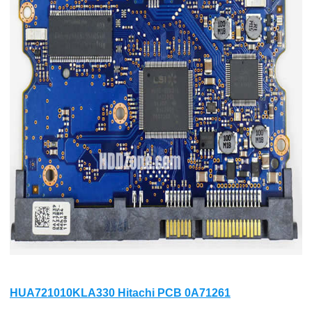
HUA721010KLA330 Hitachi PCB 0A71261