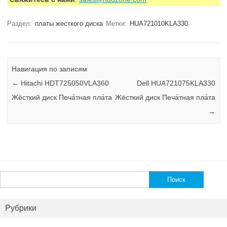
Раздел:
платы жесткого диска
Метки:
HUA721010KLA330
Навигация по записям
←
Hitachi HDT725050VLA360
Dell HUA721075KLA330
Жёсткий диск Печа́тная пла́та
Жёсткий диск Печа́тная пла́та
→
Найти:
Рубрики