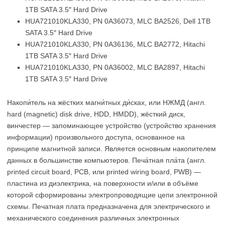
1TB SATA 3.5″ Hard Drive
HUA721010KLA330, PN 0A36073, MLC BA2526, Dell 1TB
SATA 3.5″ Hard Drive
HUA721010KLA330, PN 0A36136, MLC BA2772, Hitachi
1TB SATA 3.5″ Hard Drive
HUA721010KLA330, PN 0A36002, MLC BA2897, Hitachi
1TB SATA 3.5″ Hard Drive
Накопи́тель на жёстких магни́тных ди́сках, или НЖМД (англ.
hard (magnetic) disk drive, HDD, HMDD), жёсткий диск,
винчестер — запоминающее устройство (устройство хранения
информации) произвольного доступа, основанное на
принципе магнитной записи. Является основным накопителем
данных в большинстве компьютеров. Печа́тная пла́та (англ.
printed circuit board, PCB, или printed wiring board, PWB) —
пластина из диэлектрика, на поверхности и/или в объёме
которой сформированы электропроводящие цепи электронной
схемы. Печатная плата предназначена для электрического и
механического соединения различных электронных