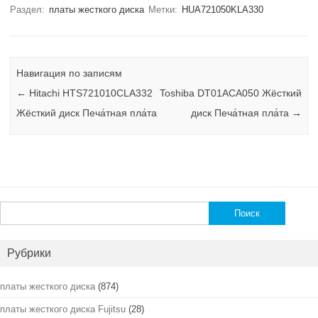
Раздел:
платы жесткого диска
Метки:
HUA721050KLA330
Навигация по записям
←
Hitachi HTS721010CLA332
Toshiba DT01ACA050 Жёсткий
Жёсткий диск Печа́тная пла́та
диск Печа́тная пла́та
→
Найти:
Рубрики
платы жесткого диска
(874)
платы жесткого диска Fujitsu
(28)