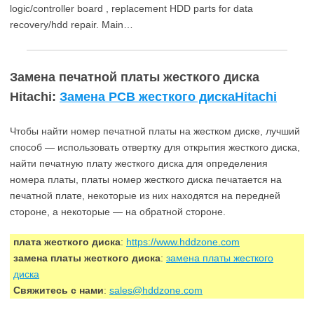
logic/controller board , replacement HDD parts for data
recovery/hdd repair. Main…
Замена печатной платы жесткого диска
Hitachi:
Замена PCB жесткого дискаHitachi
Чтобы найти номер печатной платы на жестком диске, лучший
способ — использовать отвертку для открытия жесткого диска,
найти печатную плату жесткого диска для определения
номера платы, платы номер жесткого диска печатается на
печатной плате, некоторые из них находятся на передней
стороне, а некоторые — на обратной стороне.
плата жесткого диска
:
https://www.hddzone.com
замена платы жесткого диска
:
замена платы жесткого
диска
Свяжитесь с нами
:
sales@hddzone.com