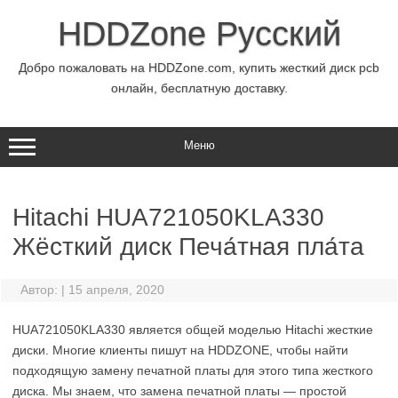
Перейти
к
HDDZone Русский
содержимому
Добро пожаловать на HDDZone.com, купить жесткий диск pcb
онлайн, бесплатную доставку.
Меню
Hitachi HUA721050KLA330
Жёсткий диск Печа́тная пла́та
Автор:
|
15 апреля, 2020
HUA721050KLA330 является общей моделью Hitachi жесткие
диски. Многие клиенты пишут на HDDZONE, чтобы найти
подходящую замену печатной платы для этого типа жесткого
диска. Мы знаем, что замена печатной платы — простой