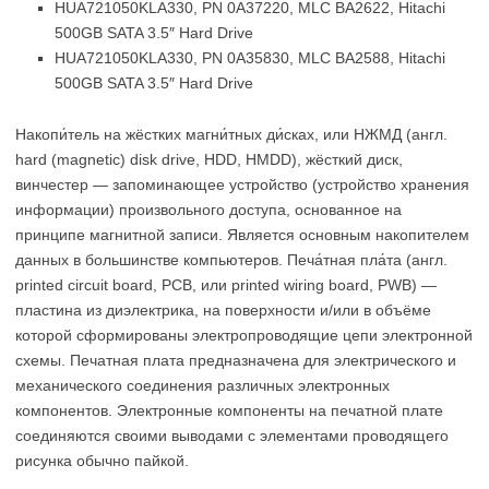
HUA721050KLA330, PN 0A37220, MLC BA2622, Hitachi
500GB SATA 3.5″ Hard Drive
HUA721050KLA330, PN 0A35830, MLC BA2588, Hitachi
500GB SATA 3.5″ Hard Drive
Накопи́тель на жёстких магни́тных ди́сках, или НЖМД (англ.
hard (magnetic) disk drive, HDD, HMDD), жёсткий диск,
винчестер — запоминающее устройство (устройство хранения
информации) произвольного доступа, основанное на
принципе магнитной записи. Является основным накопителем
данных в большинстве компьютеров. Печа́тная пла́та (англ.
printed circuit board, PCB, или printed wiring board, PWB) —
пластина из диэлектрика, на поверхности и/или в объёме
которой сформированы электропроводящие цепи электронной
схемы. Печатная плата предназначена для электрического и
механического соединения различных электронных
компонентов. Электронные компоненты на печатной плате
соединяются своими выводами с элементами проводящего
рисунка обычно пайкой.