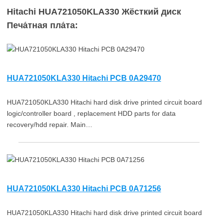
Hitachi HUA721050KLA330 Жёсткий диск
Печа́тная пла́та:
HUA721050KLA330 Hitachi PCB 0A29470
HUA721050KLA330 Hitachi hard disk drive printed circuit board
logic/controller board , replacement HDD parts for data
recovery/hdd repair. Main…
HUA721050KLA330 Hitachi PCB 0A71256
HUA721050KLA330 Hitachi hard disk drive printed circuit board