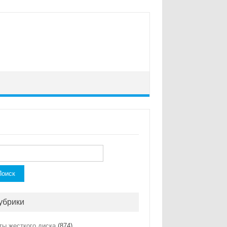
ти:
убрики
ты жесткого диска
(874)