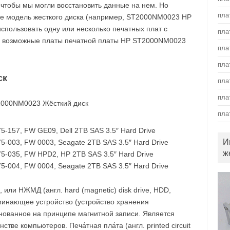
, чтобы мы могли восстановить данные на нем. Но
пла
 же модель жесткого диска (например, ST2000NM0023 HP
использовать одну или несколько печатных плат с
пла
м возможные платы печатной платы HP ST2000NM0023
пла
пла
ск
пла
пла
пла
157, FW GE09, Dell 2TB SAS 3.5″ Hard Drive
И
-003, FW 0003, Seagate 2TB SAS 3.5″ Hard Drive
ж
-035, FW HPD2, HP 2TB SAS 3.5″ Hard Drive
-004, FW 0004, Seagate 2TB SAS 3.5″ Hard Drive
, или НЖМД (англ. hard (magnetic) disk drive, HDD,
минающее устройство (устройство хранения
нованное на принципе магнитной записи. Является
ве компьютеров. Печа́тная пла́та (англ. printed circuit