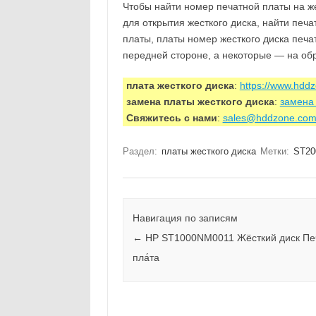
Чтобы найти номер печатной платы на же
для открытия жесткого диска, найти печ
платы, платы номер жесткого диска печа
передней стороне, а некоторые — на об
плата жесткого диска
:
https://www.hdd
замена платы жесткого диска
:
замена 
Свяжитесь с нами
:
sales@hddzone.co
Раздел:
платы жесткого диска
Метки:
ST20
Навигация по записям
←
HP ST1000NM0011 Жёсткий диск Печ
пла́та