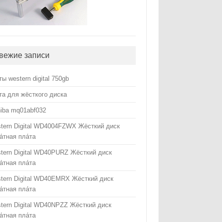
вежие записи
ты western digital 750gb
та для жёсткого диска
hiba mq01abf032
tern Digital WD4004FZWX Жёсткий диск
а́тная пла́та
tern Digital WD40PURZ Жёсткий диск
а́тная пла́та
tern Digital WD40EMRX Жёсткий диск
а́тная пла́та
tern Digital WD40NPZZ Жёсткий диск
а́тная пла́та