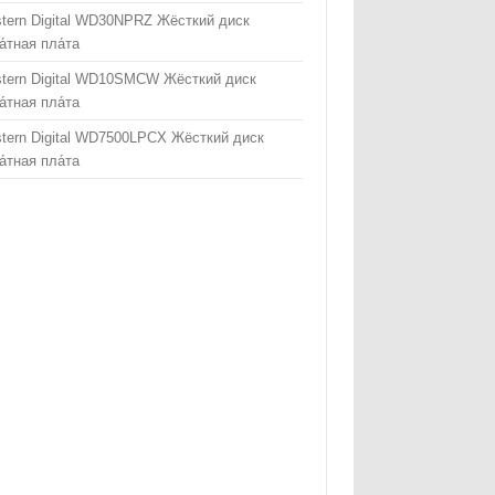
tern Digital WD30NPRZ Жёсткий диск
а́тная пла́та
tern Digital WD10SMCW Жёсткий диск
а́тная пла́та
tern Digital WD7500LPCX Жёсткий диск
а́тная пла́та