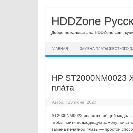
Перейти
к
содержимому
HDDZone Русс
Добро пожаловать на HDDZone.com, купит
ГЛАВНАЯ
ЗАМЕНА ПЛАТЫ ЖЕСТКОГО Д
HP ST2000NM0023 Жё
пла́та
Автор:
|
29 июня, 2020
ST2000NM0023 является общей моделью
чтобы найти подходящую замену печатной
замена печатной платы — простой спосо