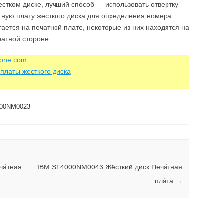
стком диске, лучший способ — использовать отвертку
атную плату жесткого диска для определения номера
тается на печатной плате, некоторые из них находятся на
ратной стороне.
zone.com
платы жесткого диска
m
00NM0023
а́тная
IBM ST4000NM0043 Жёсткий диск Печа́тная
пла́та
→