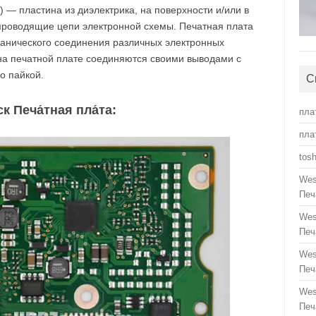
B) — пластина из диэлектрика, на поверхности и/или в
роводящие цепи электронной схемы. Печатная плата
ханического соединения различных электронных
на печатной плате соединяются своими выводами с
о пайкой.
С
 Печа́тная пла́та:
пла
пла
tos
Wes
Печ
Wes
Печ
Wes
Печ
Wes
Печ