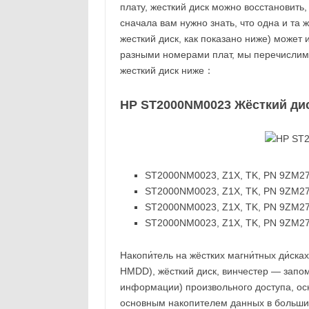
плату, жесткий диск можно восстановить
сначала вам нужно знать, что одна и та
жесткий диск, как показано ниже) может 
разными номерами плат, мы перечисли
жесткий диск ниже：
HP ST2000NM0023 Жёсткий ди
ST2000NM0023, Z1X, TK, PN 9ZM275-
ST2000NM0023, Z1X, TK, PN 9ZM275
ST2000NM0023, Z1X, TK, PN 9ZM275
ST2000NM0023, Z1X, TK, PN 9ZM275
Накопи́тель на жёстких магни́тных ди́сках
HMDD), жёсткий диск, винчестер — запо
информации) произвольного доступа, ос
основным накопителем данных в большинст