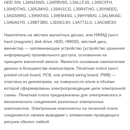
HDD S/N: L3AN43WG, L3APBV9G, L3ALLFJG, L305C9TH,
L30HDTHG, L305JMVG, L394V1CG, L30R4THG, L30YAEEG,
L3AGM9RG, L395KF6G, L39EM4SG, L39HYWDG, L3ALMKAG,
L3A6AGYG, L39BT3BG, L3DA513H, L3A771LG, L3ACME3G
Накопи́тель на жёстких магни́тных ди́сках, или НЖМД (англ.
hard (magnetic) disk drive, HDD, HMDD), жёсткий диск,
винчестер — запоминающее устройство (устройство хранения
информации) произвольного доступа, основанное на
принципе магнитной записи. Является основным накопителем
данных в большинстве компьютеров. Печа́тная пла́та (англ.
printed circuit board, PCB, или printed wiring board, PWB) —
пластина из диэлектрика, на поверхности и/или в объёме
которой сформированы электропроводящие цепи электронной
схемы. Печатная плата предназначена для электрического и
механического соединения различных электронных
компонентов. Электронные компоненты на печатной плате
соединяются своими выводами с элементами проводящего
рисунка обычно пайкой.