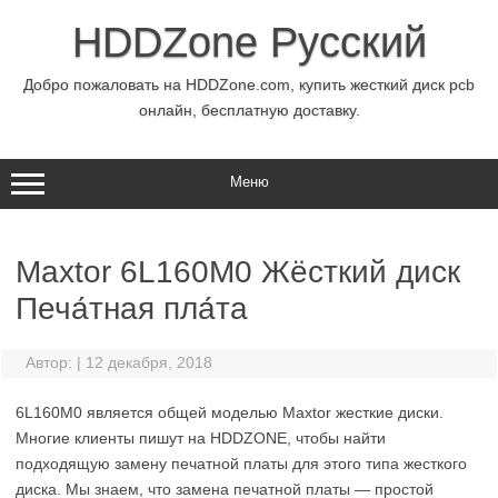
Перейти
к
HDDZone Русский
содержимому
Добро пожаловать на HDDZone.com, купить жесткий диск pcb
онлайн, бесплатную доставку.
Меню
Maxtor 6L160M0 Жёсткий диск
Печа́тная пла́та
Автор:
|
12 декабря, 2018
6L160M0 является общей моделью Maxtor жесткие диски.
Многие клиенты пишут на HDDZONE, чтобы найти
подходящую замену печатной платы для этого типа жесткого
диска. Мы знаем, что замена печатной платы — простой