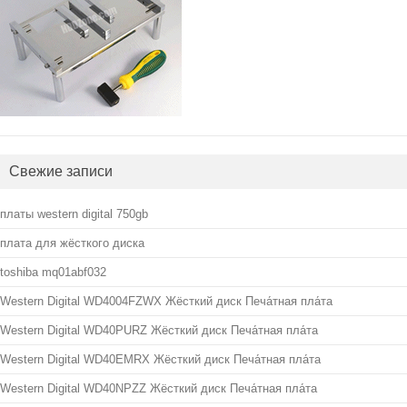
Свежие записи
платы western digital 750gb
плата для жёсткого диска
toshiba mq01abf032
Western Digital WD4004FZWX Жёсткий диск Печа́тная пла́та
Western Digital WD40PURZ Жёсткий диск Печа́тная пла́та
Western Digital WD40EMRX Жёсткий диск Печа́тная пла́та
Western Digital WD40NPZZ Жёсткий диск Печа́тная пла́та