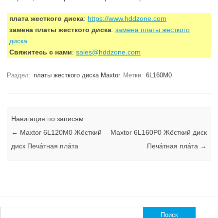
плата жесткого диска
:
https://www.hddzone.com
замена платы жесткого диска
:
замена платы жесткого
диска
Свяжитесь с нами
:
sales@hddzone.com
Раздел:
платы жесткого диска Maxtor
Метки:
6L160M0
Навигация по записям
←
Maxtor 6L120M0 Жёсткий
Maxtor 6L160P0 Жёсткий диск
диск Печа́тная пла́та
Печа́тная пла́та
→
Найти: