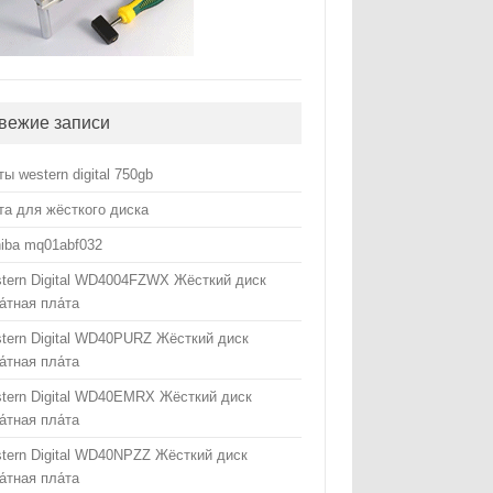
вежие записи
ты western digital 750gb
та для жёсткого диска
hiba mq01abf032
tern Digital WD4004FZWX Жёсткий диск
а́тная пла́та
tern Digital WD40PURZ Жёсткий диск
а́тная пла́та
tern Digital WD40EMRX Жёсткий диск
а́тная пла́та
tern Digital WD40NPZZ Жёсткий диск
а́тная пла́та