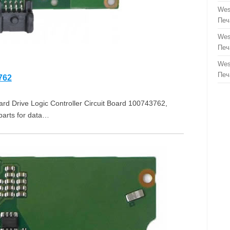
Wes
Печ
Wes
Печ
Wes
Печ
762
Drive Logic Controller Circuit Board 100743762,
arts for data…