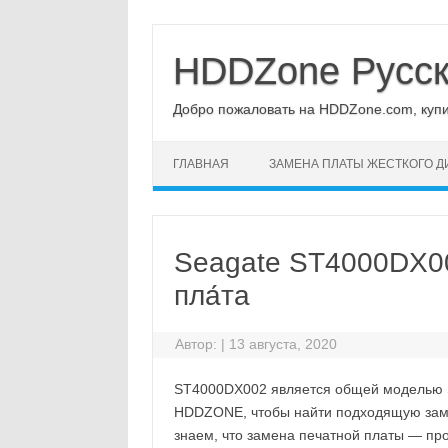
Перейти
к
содержимому
HDDZone Русс
Добро пожаловать на HDDZone.com, купит
ГЛАВНАЯ
ЗАМЕНА ПЛАТЫ ЖЕСТКОГО Д
Seagate ST4000DX00
пла́та
Автор:
|
13 августа, 2020
ST4000DX002 является общей моделью S
HDDZONE, чтобы найти подходящую замен
знаем, что замена печатной платы — про