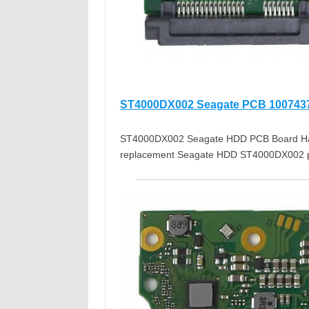
ST4000DX002 Seagate PCB 100743
ST4000DX002 Seagate HDD PCB Board Hard 
replacement Seagate HDD ST4000DX002 p