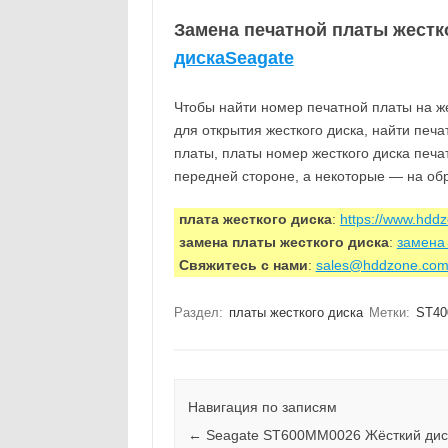
Замена печатной платы жестк
дискаSeagate
Чтобы найти номер печатной платы на же
для открытия жесткого диска, найти печ
платы, платы номер жесткого диска печа
передней стороне, а некоторые — на об
плата жесткого диска
:
https://www.hdd
замена платы жесткого диска
:
замена 
Свяжитесь с нами
:
sales@hddzone.co
Раздел:
платы жесткого диска
Метки:
ST40
Навигация по записям
←
Seagate ST600MM0026 Жёсткий дис