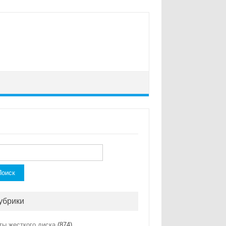
ти:
убрики
ты жесткого диска
(874)