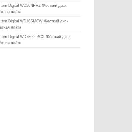
tern Digital WD30NPRZ Жёсткий диск
а́тная пла́та
tern Digital WD10SMCW Жёсткий диск
а́тная пла́та
tern Digital WD7500LPCX Жёсткий диск
а́тная пла́та