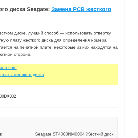
ого диска Seagate:
Замена PCB жесткого
стком диске, лучший способ — использовать отвертку
атную плату жесткого диска для определения номера
тается на печатной плате, некоторые из них находятся на
ратной стороне.
zone.com
платы жесткого диска
m
00DX002
к
Seagate ST4000NM0004 Жёсткий диск