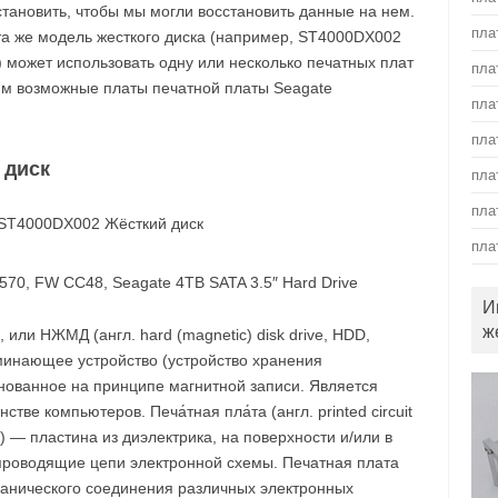
становить, чтобы мы могли восстановить данные на нем.
пла
 та же модель жесткого диска (например, ST4000DX002
) может использовать одну или несколько печатных плат
пла
им возможные платы печатной платы Seagate
пла
пла
 диск
пла
пла
пла
70, FW CC48, Seagate 4TB SATA 3.5″ Hard Drive
И
ж
, или НЖМД (англ. hard (magnetic) disk drive, HDD,
минающее устройство (устройство хранения
нованное на принципе магнитной записи. Является
ве компьютеров. Печа́тная пла́та (англ. printed circuit
B) — пластина из диэлектрика, на поверхности и/или в
роводящие цепи электронной схемы. Печатная плата
ханического соединения различных электронных