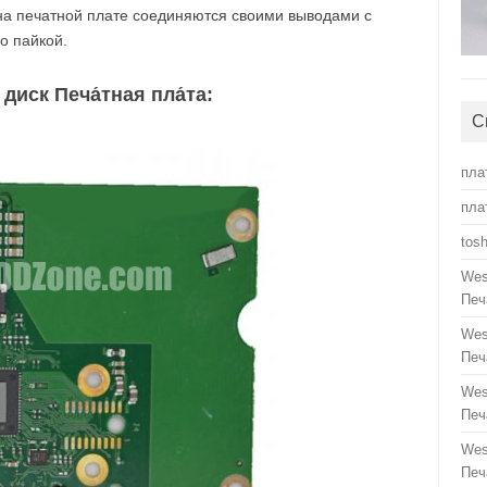
на печатной плате соединяются своими выводами с
о пайкой.
иск Печа́тная пла́та:
С
пла
пла
tos
Wes
Печ
Wes
Печ
Wes
Печ
Wes
Печ