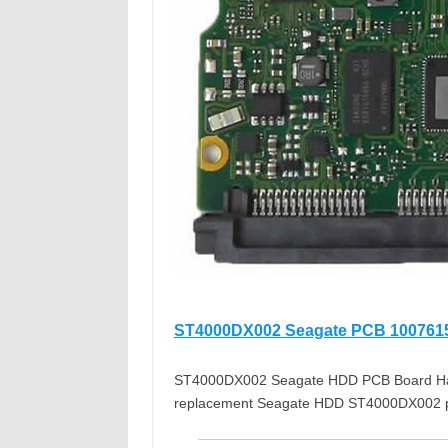
ST4000DX002 Seagate PCB 100761
ST4000DX002 Seagate HDD PCB Board Hard 
replacement Seagate HDD ST4000DX002 p