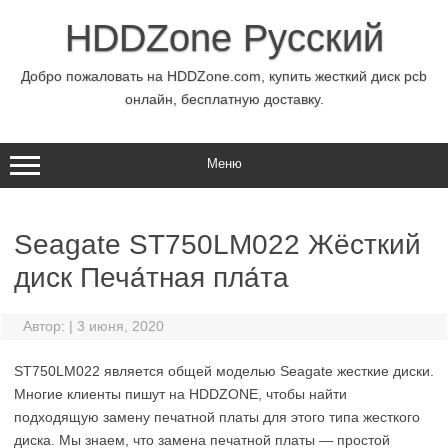
Перейти
к
HDDZone Русский
содержимому
Добро пожаловать на HDDZone.com, купить жесткий диск pcb
онлайн, бесплатную доставку.
Меню
Seagate ST750LM022 Жёсткий
диск Печа́тная пла́та
Автор:
|
3 июня, 2020
ST750LM022 является общей моделью Seagate жесткие диски.
Многие клиенты пишут на HDDZONE, чтобы найти
подходящую замену печатной платы для этого типа жесткого
диска. Мы знаем, что замена печатной платы — простой