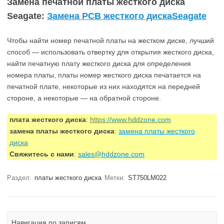
Замена печатной платы жесткого диска
Seagate:
Замена PCB жесткого дискаSeagate
Чтобы найти номер печатной платы на жестком диске, лучший
способ — использовать отвертку для открытия жесткого диска,
найти печатную плату жесткого диска для определения
номера платы, платы номер жесткого диска печатается на
печатной плате, некоторые из них находятся на передней
стороне, а некоторые — на обратной стороне.
плата жесткого диска
:
https://www.hddzone.com
замена платы жесткого диска
:
замена платы жесткого
диска
Свяжитесь с нами
:
sales@hddzone.com
Раздел:
платы жесткого диска
Метки:
ST750LM022
Навигация по записям