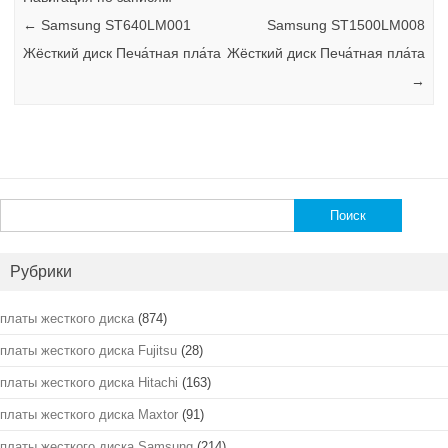
←
Samsung ST640LM001
Samsung ST1500LM008
Жёсткий диск Печа́тная пла́та
Жёсткий диск Печа́тная пла́та
→
Найти:
Рубрики
платы жесткого диска
(874)
платы жесткого диска Fujitsu
(28)
платы жесткого диска Hitachi
(163)
платы жесткого диска Maxtor
(91)
платы жесткого диска Samsung
(214)