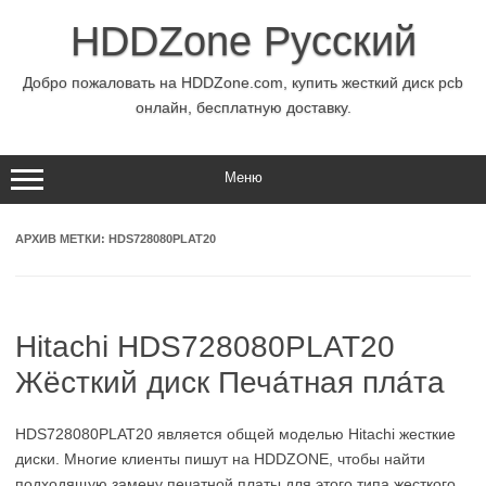
Перейти
к
HDDZone Русский
содержимому
Добро пожаловать на HDDZone.com, купить жесткий диск pcb
онлайн, бесплатную доставку.
Меню
АРХИВ МЕТКИ:
HDS728080PLAT20
Hitachi HDS728080PLAT20
Жёсткий диск Печа́тная пла́та
HDS728080PLAT20 является общей моделью Hitachi жесткие
диски. Многие клиенты пишут на HDDZONE, чтобы найти
подходящую замену печатной платы для этого типа жесткого