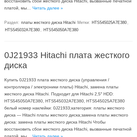
восстановить сбои жесткого диска Hitachi, вызванные печатной
платой, мы…
Читать далее »
Раздел:
платы жесткого диска Hitachi
Метки:
HTS545025A7E380
,
HTS545032A7E380
,
HTS545050A7E380
0J21933 Hitachi плата жесткого
диска
Kупить 0J21933 плата жесткого диска (управления /
контроллера / электроники платы) Hitachi, замена платы
жесткого диска Hitachi. Подходит для Hitachi 2,5″ HDD:
HTS545050A7E380, HTS545032A7E380, HTS545025A7E380
белый номер наклейки: 0J21933;категория: платы жесткого
диска — Hitachi платы жесткого диска;замена платы жесткого
диска: замена платы жесткого диска Hitachi Чтобы
восстановить сбои жесткого диска Hitachi, вызванные печатной
платой, мы…
Читать далее »