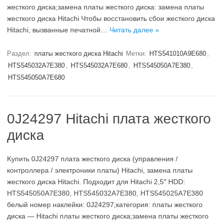
жесткого диска;замена платы жесткого диска: замена платы
жесткого диска Hitachi Чтобы восстановить сбои жесткого диска
Hitachi, вызванные печатной…
Читать далее »
Раздел:
платы жесткого диска Hitachi
Метки:
HTS541010A9E680
,
HTS545032A7E380
,
HTS545032A7E680
,
HTS545050A7E380
,
HTS545050A7E680
0J24297 Hitachi плата жесткого
диска
Kупить 0J24297 плата жесткого диска (управления /
контроллера / электроники платы) Hitachi, замена платы
жесткого диска Hitachi. Подходит для Hitachi 2,5″ HDD:
HTS545050A7E380, HTS545032A7E380, HTS545025A7E380
белый номер наклейки: 0J24297;категория: платы жесткого
диска — Hitachi платы жесткого диска;замена платы жесткого