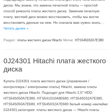
диска. Мы знаем, что замена печатной платы — простой
способ ремонта платы жесткого диска. Заменив печатную
плату, жесткий диск можно восстановить, чтобы мы могли
восстановить данные на нем. Но сначала вам нужно знать,…
Читать далее »
Раздел:
платы жесткого диска Hitachi
Метки:
HTS545032A7E380
0J24301 Hitachi плата жесткого
диска
Kупить 0J24301 плата жесткого диска (управления /
контроллера / электроники платы) Hitachi, замена платы
жесткого диска Hitachi. Подходит для Hitachi 2,5″ HDD:
HTS545050A7E380, HTS541010A9E680, HTS545032A7E380,
HTS545050A7E680, HTS545032A7E680 белый номер наклейки:
0J24301;категория: платы жесткого диска — Hitachi платы