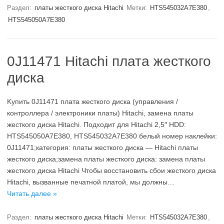
Раздел:
платы жесткого диска Hitachi
Метки:
HTS545032A7E380
,
HTS545050A7E380
0J11471 Hitachi плата жесткого
диска
Kупить 0J11471 плата жесткого диска (управления /
контроллера / электроники платы) Hitachi, замена платы
жесткого диска Hitachi. Подходит для Hitachi 2,5″ HDD:
HTS545050A7E380, HTS545032A7E380 белый номер наклейки:
0J11471;категория: платы жесткого диска — Hitachi платы
жесткого диска;замена платы жесткого диска: замена платы
жесткого диска Hitachi Чтобы восстановить сбои жесткого диска
Hitachi, вызванные печатной платой, мы должны…
Читать далее »
Раздел:
платы жесткого диска Hitachi
Метки:
HTS545032A7E380
,