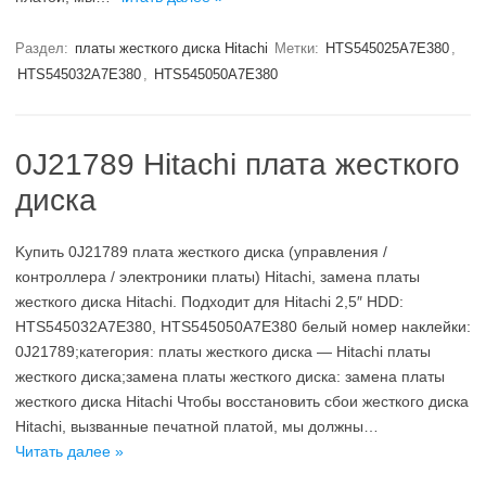
Раздел:
платы жесткого диска Hitachi
Метки:
HTS545025A7E380
,
HTS545032A7E380
,
HTS545050A7E380
0J21789 Hitachi плата жесткого
диска
Kупить 0J21789 плата жесткого диска (управления /
контроллера / электроники платы) Hitachi, замена платы
жесткого диска Hitachi. Подходит для Hitachi 2,5″ HDD:
HTS545032A7E380, HTS545050A7E380 белый номер наклейки:
0J21789;категория: платы жесткого диска — Hitachi платы
жесткого диска;замена платы жесткого диска: замена платы
жесткого диска Hitachi Чтобы восстановить сбои жесткого диска
Hitachi, вызванные печатной платой, мы должны…
Читать далее »