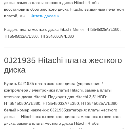
диска: замена платы жесткого диска Hitachi Чтобы
восстановить сбои жесткого диска Hitachi, вызванные печатной
платой, мы…
Читать далее »
Раздел:
платы жесткого диска Hitachi
Метки:
HTS545025A7E380
,
HTS545032A7E380
,
HTS545050A7E380
0J21935 Hitachi плата жесткого
диска
Kупить 0J21935 плата жесткого диска (управления /
контроллера / электроники платы) Hitachi, замена платы
жесткого диска Hitachi. Подходит для Hitachi 2,5″ HDD:
HTS545050A7E380, HTS545032A7E380, HTS545025A7E380
белый номер наклейки: 0J21935;категория: платы жесткого
диска — Hitachi платы жесткого диска;замена платы жесткого
диска: замена платы жесткого диска Hitachi Чтобы