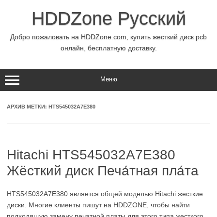
Перейти
к
HDDZone Русский
содержимому
Добро пожаловать на HDDZone.com, купить жесткий диск pcb
онлайн, бесплатную доставку.
Меню
АРХИВ МЕТКИ:
HTS545032A7E380
Hitachi HTS545032A7E380
Жёсткий диск Печа́тная пла́та
HTS545032A7E380 является общей моделью Hitachi жесткие
диски. Многие клиенты пишут на HDDZONE, чтобы найти
подходящую замену печатной платы для этого типа жесткого