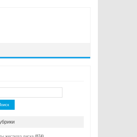
ти:
убрики
ты жесткого диска
(874)