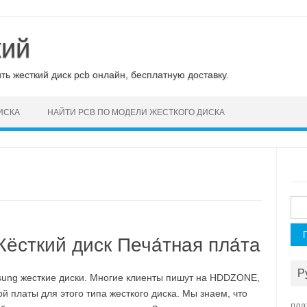
кий
ь жесткий диск pcb онлайн, бесплатную доставку.
ИСКА
НАЙТИ PCB ПО МОДЕЛИ ЖЕСТКОГО ДИСКА
Най
сткий диск Печа́тная пла́та
Р
ng жесткие диски. Многие клиенты пишут на HDDZONE,
 платы для этого типа жесткого диска. Мы знаем, что
пла