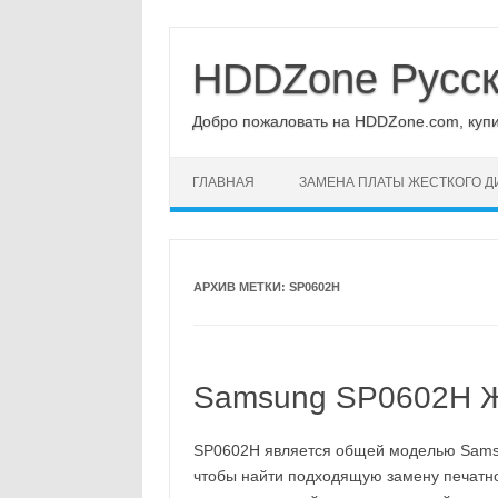
Перейти
к
содержимому
HDDZone Русс
Добро пожаловать на HDDZone.com, купит
ГЛАВНАЯ
ЗАМЕНА ПЛАТЫ ЖЕСТКОГО Д
АРХИВ МЕТКИ:
SP0602H
Samsung SP0602H Жё
SP0602H является общей моделью Samsu
чтобы найти подходящую замену печатной