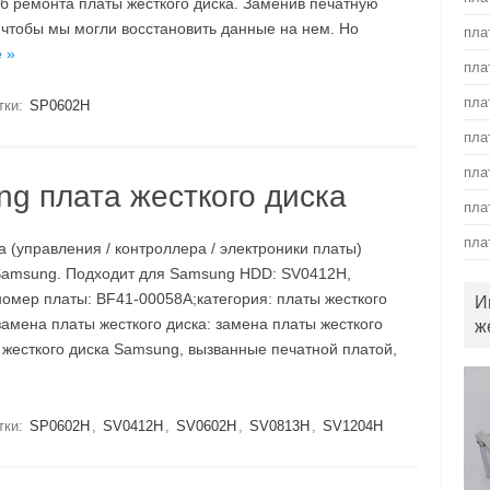
б ремонта платы жесткого диска. Заменив печатную
, чтобы мы могли восстановить данные на нем. Но
пла
 »
пла
пла
тки:
SP0602H
пла
пла
g плата жесткого диска
пла
пла
а (управления / контроллера / электроники платы)
 Samsung. Подходит для Samsung HDD: SV0412H,
мер платы: BF41-00058A;категория: платы жесткого
И
амена платы жесткого диска: замена платы жесткого
ж
 жесткого диска Samsung, вызванные печатной платой,
тки:
SP0602H
,
SV0412H
,
SV0602H
,
SV0813H
,
SV1204H