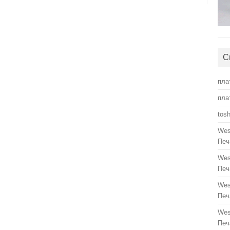
С
пла
пла
tos
Wes
Печ
Wes
Печ
Wes
Печ
Wes
Печ