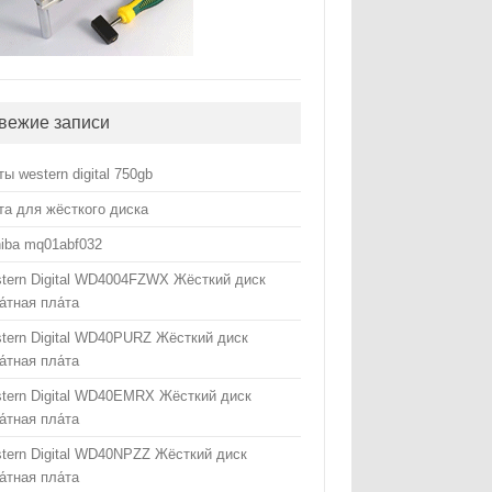
вежие записи
ты western digital 750gb
та для жёсткого диска
hiba mq01abf032
tern Digital WD4004FZWX Жёсткий диск
а́тная пла́та
tern Digital WD40PURZ Жёсткий диск
а́тная пла́та
tern Digital WD40EMRX Жёсткий диск
а́тная пла́та
tern Digital WD40NPZZ Жёсткий диск
а́тная пла́та