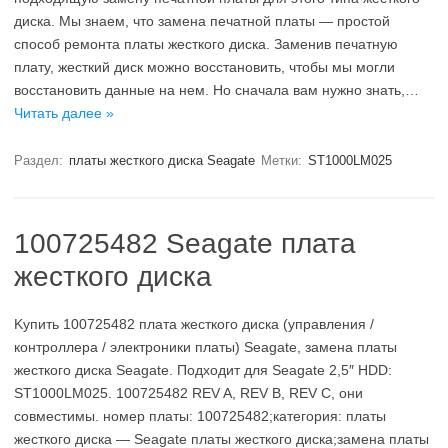
диска. Мы знаем, что замена печатной платы — простой
способ ремонта платы жесткого диска. Заменив печатную
плату, жесткий диск можно восстановить, чтобы мы могли
восстановить данные на нем. Но сначала вам нужно знать,…
Читать далее »
Раздел:
платы жесткого диска Seagate
Метки:
ST1000LM025
100725482 Seagate плата
жесткого диска
Kупить 100725482 плата жесткого диска (управления /
контроллера / электроники платы) Seagate, замена платы
жесткого диска Seagate. Подходит для Seagate 2,5″ HDD:
ST1000LM025. 100725482 REV A, REV B, REV C, они
совместимы. номер платы: 100725482;категория: платы
жесткого диска — Seagate платы жесткого диска;замена платы