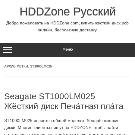
Перейти
к
HDDZone Русский
содержимому
Добро пожаловать на HDDZone.com, купить жесткий диск pcb
онлайн, бесплатную доставку.
Меню
АРХИВ МЕТКИ:
ST1000LM025
Seagate ST1000LM025
Жёсткий диск Печа́тная пла́та
ST1000LM025 является общей моделью Seagate жесткие
диски. Многие клиенты пишут на HDDZONE, чтобы найти
подходящую замену печатной платы для этого типа жесткого