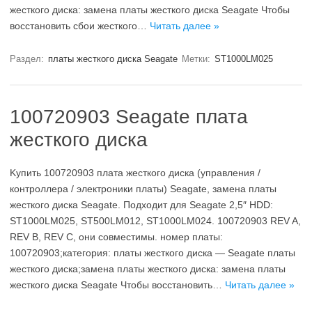
жесткого диска: замена платы жесткого диска Seagate Чтобы
восстановить сбои жесткого…
Читать далее »
Раздел:
платы жесткого диска Seagate
Метки:
ST1000LM025
100720903 Seagate плата
жесткого диска
Kупить 100720903 плата жесткого диска (управления /
контроллера / электроники платы) Seagate, замена платы
жесткого диска Seagate. Подходит для Seagate 2,5″ HDD:
ST1000LM025, ST500LM012, ST1000LM024. 100720903 REV A,
REV B, REV C, они совместимы. номер платы:
100720903;категория: платы жесткого диска — Seagate платы
жесткого диска;замена платы жесткого диска: замена платы
жесткого диска Seagate Чтобы восстановить…
Читать далее »