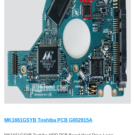
MK1661GSYB Toshiba PCB G002915A