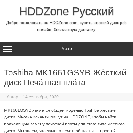
Перейти
к
HDDZone Русский
содержимому
Добро пожаловать на HDDZone.com, купить жесткий диск pcb
онлайн, бесплатную доставку.
Меню
Toshiba MK1661GSYB Жёсткий
диск Печа́тная пла́та
Автор:
|
14 сентября, 2020
MK1661GSYB является общей моделью Toshiba жесткие
диски. Многие клиенты пишут на HDDZONE, чтобы найти
подходящую замену печатной платы для этого типа жесткого
диска. Мы знаем, что замена печатной платы — простой