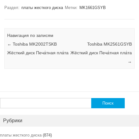
Раздел:
платы жесткого диска
Метки:
MK1661GSYB
Навигация по записям
←
Toshiba MK2002TSKB
Toshiba MK2561GSYB
Жёсткий диск Печа́тная пла́та
Жёсткий диск Печа́тная пла́та
→
Найти:
Рубрики
платы жесткого диска
(874)