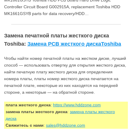
MK1661GSYB Toshiba HDD PCB Board Hard Drive Logic
Controller Circuit Board G002915A, replacement Toshiba HDD
MK1661GSYB parts for data recovery/HDD…
Замена печатной платы жесткого диска
Toshiba:
Замена PCB жесткого дискаToshiba
Чтобы найти номер печатной платы на жестком диске, лучший
способ — использовать отвертку для открытия жесткого диска,
найти печатную плату жесткого диска для определения
номера платы, платы номер жесткого диска печатается на
печатной плате, некоторые из них находятся на передней
стороне, а некоторые — на обратной стороне.
плата жесткого диска
:
https://www.hddzone.com
замена платы жесткого диска
:
замена платы жесткого
диска
Свяжитесь с нами
:
sales@hddzone.com