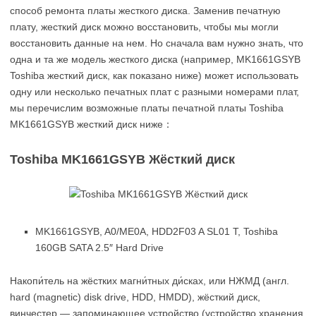
способ ремонта платы жесткого диска. Заменив печатную
плату, жесткий диск можно восстановить, чтобы мы могли
восстановить данные на нем. Но сначала вам нужно знать, что
одна и та же модель жесткого диска (например, MK1661GSYB
Toshiba жесткий диск, как показано ниже) может использовать
одну или несколько печатных плат с разными номерами плат,
мы перечислим возможные платы печатной платы Toshiba
MK1661GSYB жесткий диск ниже：
Toshiba MK1661GSYB Жёсткий диск
MK1661GSYB, A0/ME0A, HDD2F03 A SL01 T, Toshiba
160GB SATA 2.5″ Hard Drive
Накопи́тель на жёстких магни́тных ди́сках, или НЖМД (англ.
hard (magnetic) disk drive, HDD, HMDD), жёсткий диск,
винчестер — запоминающее устройство (устройство хранения