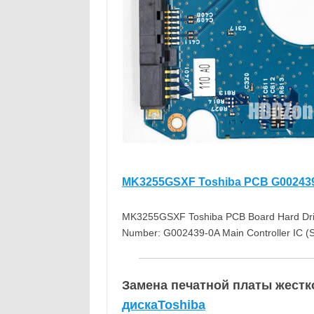
MK3255GSXF Toshiba PCB G00243
MK3255GSXF Toshiba PCB Board Hard Drive
Number: G002439-0A Main Controller IC (
Замена печатной платы жестко
дискаToshiba