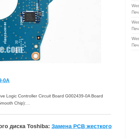
Wes
Печ
Wes
Печ
Wes
Печ
9-0A
 Logic Controller Circuit Board G002439-0A Board
Smooth Chip):…
го диска Toshiba:
Замена PCB жесткого