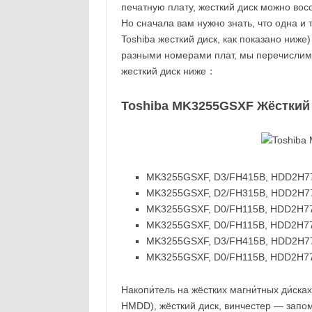
печатную плату, жесткий диск можно вос
Но сначала вам нужно знать, что одна и
Toshiba жесткий диск, как показано ниже
разными номерами плат, мы перечислим
жесткий диск ниже：
Toshiba MK3255GSXF Жёсткий
MK3255GSXF, D3/FH415B, HDD2H77 X
MK3255GSXF, D2/FH315B, HDD2H77 P
MK3255GSXF, D0/FH115B, HDD2H77 P
MK3255GSXF, D0/FH115B, HDD2H77 P
MK3255GSXF, D3/FH415B, HDD2H77 X
MK3255GSXF, D0/FH115B, HDD2H77 P
Накопи́тель на жёстких магни́тных ди́сках
HMDD), жёсткий диск, винчестер — запо