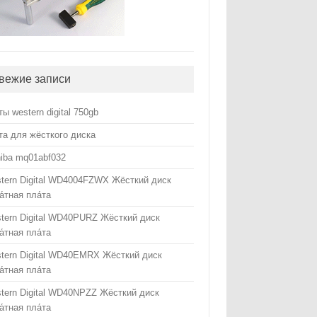
вежие записи
ты western digital 750gb
та для жёсткого диска
hiba mq01abf032
tern Digital WD4004FZWX Жёсткий диск
а́тная пла́та
tern Digital WD40PURZ Жёсткий диск
а́тная пла́та
tern Digital WD40EMRX Жёсткий диск
а́тная пла́та
tern Digital WD40NPZZ Жёсткий диск
а́тная пла́та