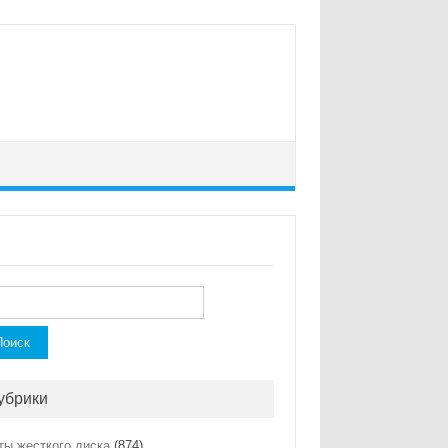
ти:
убрики
ты жесткого диска
(874)