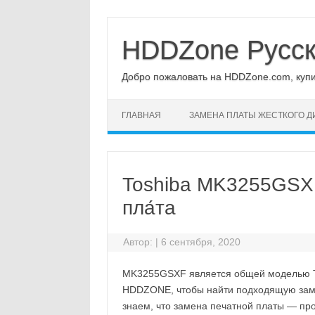
Перейти
к
содержимому
HDDZone Русс
Добро пожаловать на HDDZone.com, купит
ГЛАВНАЯ
ЗАМЕНА ПЛАТЫ ЖЕСТКОГО Д
Toshiba MK3255GSXF
пла́та
Автор:
|
6 сентября, 2020
MK3255GSXF является общей моделью To
HDDZONE, чтобы найти подходящую замен
знаем, что замена печатной платы — про