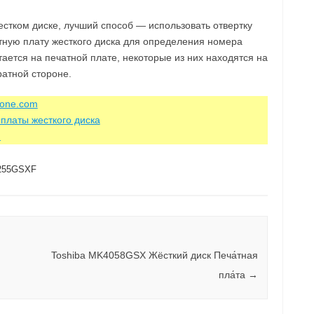
стком диске, лучший способ — использовать отвертку
атную плату жесткого диска для определения номера
тается на печатной плате, некоторые из них находятся на
ратной стороне.
zone.com
платы жесткого диска
m
255GSXF
Toshiba MK4058GSX Жёсткий диск Печа́тная
пла́та
→