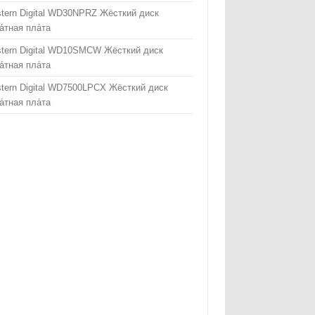
tern Digital WD30NPRZ Жёсткий диск
а́тная пла́та
tern Digital WD10SMCW Жёсткий диск
а́тная пла́та
tern Digital WD7500LPCX Жёсткий диск
а́тная пла́та