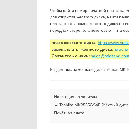
Чтобы найти номер печатной платы на же
для открытия жесткого диска, найти печ
платы, платы номер жесткого диска печа
передней стороне, а некоторые — на об
плата жесткого диска
:
https://www.hdd
замена платы жесткого диска
:
замена 
Свяжитесь с нами
:
sales@hddzone.co
Раздел:
платы жесткого диска
Метки:
MK3
Навигация по записям
←
Toshiba MK2555GSXF Жёсткий диск
Печа́тная пла́та