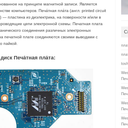
нованное на принципе магнитной записи. Является
ве компьютеров. Печа́тная пла́та (англ. printed circuit
B) — пластина из диэлектрика, на поверхности и/или в
роводящие цепи электронной схемы. Печатная плата
ханического соединения различных электронных
С
на печатной плате соединяются своими выводами с
о пайкой.
пла
пла
иск Печа́тная пла́та:
tos
Wes
Печ
Wes
Печ
Wes
Печ
Wes
Печ