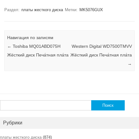
Раздел:
платы жесткого диска
Метки:
MK5076GUX
Навигация по записям
←
Toshiba MQ01ABD075H
Western Digital WD7500TMVV
Жёсткий диск Печа́тная пла́та
Жёсткий диск Печа́тная пла́та
→
Найти:
Рубрики
платы жесткого диска
(874)