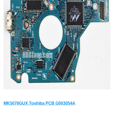
MK5076GUX Toshiba PCB G003054A