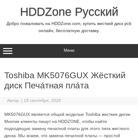
Перейти
к
HDDZone Русский
содержимому
Добро пожаловать на HDDZone.com, купить жесткий диск pcb
онлайн, бесплатную доставку.
Меню
Toshiba MK5076GUX Жёсткий
диск Печа́тная пла́та
Автор:
|
18 сентября, 2020
MK5076GUX является общей моделью Toshiba жесткие диски.
Многие клиенты пишут на HDDZONE, чтобы найти
подходящую замену печатной платы для этого типа жесткого
диска. Мы знаем, что замена печатной платы — простой