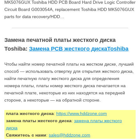
MK5076GUX Toshiba HDD PCB Board Hard Drive Logic Controller
Circuit Board G003054A, replacement Toshiba HDD MK5076GUX
parts for data recovery/HDD…
Замена печатной платы жесткого диска
Toshiba:
Замена PCB жесткого дискаToshiba
Чтобы найти номер печатной платы на жестком диске, лучший
способ — использовать отвертку для открытия жесткого диска,
найти печатную плату жесткого диска для определения
номера платы, платы номер жесткого диска печатается на
печатной плате, некоторые из них находятся на передней
стороне, а некоторые — на обратной стороне.
плата жесткого диска
:
https://www.hddzone.com
замена платы жесткого диска
:
замена платы жесткого
диска
Свяжитесь с нами
:
sales@hddzone.com