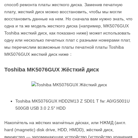
способ ремонта платы жесткого диска. Заменив печатную
плату, жесткий диск можно восстановить, чтобы мы могли
восстановить данные на нем. Но сначала вам нужно знать, что
одна и та же модель жесткого диска (например, MK5076GUX
Toshiba жесткий диск, как показано ниже) может использовать
одну или несколько печатных плат с разными номерами плат,
мы перечислим возможные платы печатной платы Toshiba
MK5076GUX жесткий диск ниже：
Toshiba MK5076GUX Жёсткий диск
Toshiba MK5076GUX HDD2M13 Z SD01 T fw: A0/GS001U
500GB USB 3.0 2.5″ HDD
Накопи́тель на жёстких магни́тных ди́сках, или НЖМД (англ.
hard (magnetic) disk drive, HDD, HMDD), жёсткий диск,
винчестер — запоминающее устройство (устройство хранения