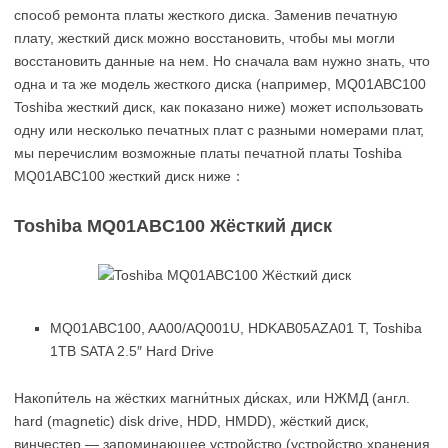
способ ремонта платы жесткого диска. Заменив печатную
плату, жесткий диск можно восстановить, чтобы мы могли
восстановить данные на нем. Но сначала вам нужно знать, что
одна и та же модель жесткого диска (например, MQ01ABC100
Toshiba жесткий диск, как показано ниже) может использовать
одну или несколько печатных плат с разными номерами плат,
мы перечислим возможные платы печатной платы Toshiba
MQ01ABC100 жесткий диск ниже：
Toshiba MQ01ABC100 Жёсткий диск
MQ01ABC100, AA00/AQ001U, HDKAB05AZA01 T, Toshiba
1TB SATA 2.5″ Hard Drive
Накопи́тель на жёстких магни́тных ди́сках, или НЖМД (англ.
hard (magnetic) disk drive, HDD, HMDD), жёсткий диск,
винчестер — запоминающее устройство (устройство хранения