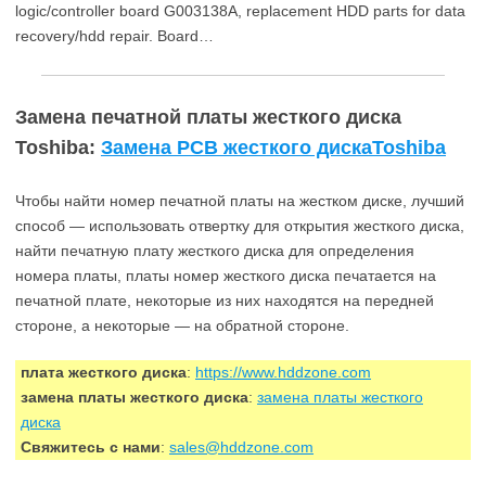
logic/controller board G003138A, replacement HDD parts for data
recovery/hdd repair. Board…
Замена печатной платы жесткого диска
Toshiba:
Замена PCB жесткого дискаToshiba
Чтобы найти номер печатной платы на жестком диске, лучший
способ — использовать отвертку для открытия жесткого диска,
найти печатную плату жесткого диска для определения
номера платы, платы номер жесткого диска печатается на
печатной плате, некоторые из них находятся на передней
стороне, а некоторые — на обратной стороне.
плата жесткого диска
:
https://www.hddzone.com
замена платы жесткого диска
:
замена платы жесткого
диска
Свяжитесь с нами
:
sales@hddzone.com