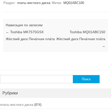
Раздел:
платы жесткого диска
Метки:
MQ01ABC100
Навигация по записям
←
Toshiba MK7575GSX
Toshiba MQ01ABC150
Жёсткий диск Печа́тная пла́та
Жёсткий диск Печа́тная пла́та
→
Найти:
Рубрики
платы жесткого диска
(874)