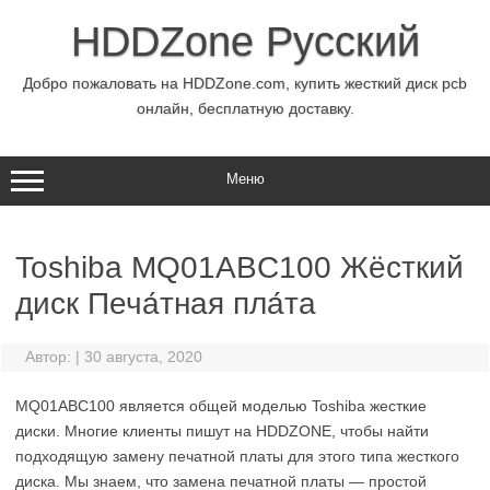
Перейти
к
HDDZone Русский
содержимому
Добро пожаловать на HDDZone.com, купить жесткий диск pcb
онлайн, бесплатную доставку.
Меню
Toshiba MQ01ABC100 Жёсткий
диск Печа́тная пла́та
Автор:
|
30 августа, 2020
MQ01ABC100 является общей моделью Toshiba жесткие
диски. Многие клиенты пишут на HDDZONE, чтобы найти
подходящую замену печатной платы для этого типа жесткого
диска. Мы знаем, что замена печатной платы — простой