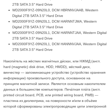
2TB SATA 3.5″ Hard Drive
WD2000F9YZ-09N20L0, DCM HBRNNVJAAB, Western
Digital 2TB SATA 3.5″ Hard Drive
WD2000F9YZ-09N20L1, DCM HARNNTJMA, Western
Digital 2TB SATA 3.5″ Hard Drive
WD2000F9YZ-09N20L1, DCM HARNNTJAA, Western Digital
2TB SATA 3.5″ Hard Drive
WD2000F9YZ-09N20L1, DCM HANNNVJAA, Western Digital
2TB SATA 3.5″ Hard Drive
Накопи́тель на жёстких магни́тных ди́сках, или НЖМД (англ.
hard (magnetic) disk drive, HDD, HMDD), жёсткий диск,
винчестер — запоминающее устройство (устройство хранения
информации) произвольного доступа, основанное на
принципе магнитной записи. Является основным накопителем
данных в большинстве компьютеров. Печа́тная пла́та (англ.
printed circuit board, PCB, или printed wiring board, PWB) —
пластина из диэлектрика, на поверхности и/или в объёме
которой сформированы электропроводящие цепи электронной