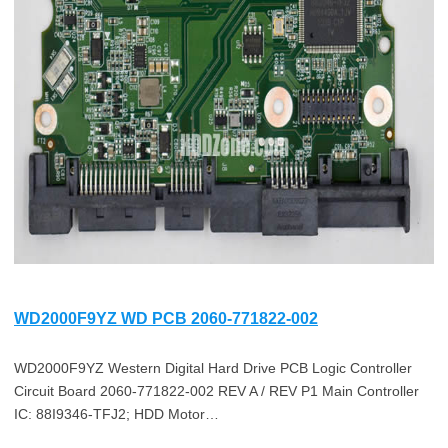
WD2000F9YZ WD PCB 2060-771822-002
WD2000F9YZ Western Digital Hard Drive PCB Logic Controller
Circuit Board 2060-771822-002 REV A / REV P1 Main Controller
IC: 88I9346-TFJ2; HDD Motor…