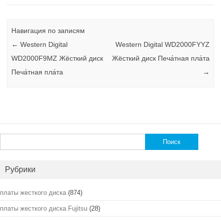
Навигация по записям
←
Western Digital
Western Digital WD2000FYYZ
WD2000F9MZ Жёсткий диск
Жёсткий диск Печа́тная пла́та
Печа́тная пла́та
→
Найти:
Рубрики
платы жесткого диска
(874)
платы жесткого диска Fujitsu
(28)