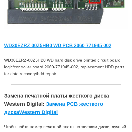
WD30EZRZ-00Z5HB0 WD PCB 2060-771945-002
WD30EZRZ-00Z5HB0 WD hard disk drive printed circuit board
logic/controller board 2060-771945-002, replacement HDD parts
for data recovery/hdd repair….
Замена печатной платы жесткого диска
Western Digital:
Замена PCB жесткого
дискаWestern Digital
Чтобы найти номер печатной платы на жестком диске, лучший