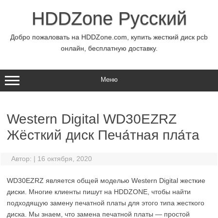
Перейти
к
HDDZone Русский
содержимому
Добро пожаловать на HDDZone.com, купить жесткий диск pcb
онлайн, бесплатную доставку.
Меню
Western Digital WD30EZRZ
Жёсткий диск Печа́тная пла́та
Автор:
|
16 октября, 2020
WD30EZRZ является общей моделью Western Digital жесткие
диски. Многие клиенты пишут на HDDZONE, чтобы найти
подходящую замену печатной платы для этого типа жесткого
диска. Мы знаем, что замена печатной платы — простой