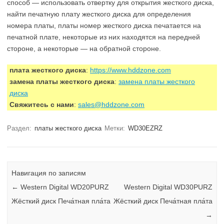
способ — использовать отвертку для открытия жесткого диска,
найти печатную плату жесткого диска для определения
номера платы, платы номер жесткого диска печатается на
печатной плате, некоторые из них находятся на передней
стороне, а некоторые — на обратной стороне.
плата жесткого диска
:
https://www.hddzone.com
замена платы жесткого диска
:
замена платы жесткого
диска
Свяжитесь с нами
:
sales@hddzone.com
Раздел:
платы жесткого диска
Метки:
WD30EZRZ
Навигация по записям
←
Western Digital WD20PURZ
Western Digital WD30PURZ
Жёсткий диск Печа́тная пла́та
Жёсткий диск Печа́тная пла́та
→