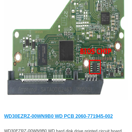
WD30EZRZ-00WN9B0 WD PCB 2060-771945-002
WD30EZRZ-00WN9B0 WD hard disk drive printed circuit board