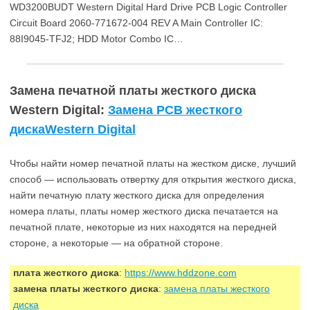
WD3200BUDT Western Digital Hard Drive PCB Logic Controller
Circuit Board 2060-771672-004 REV A Main Controller IC:
88I9045-TFJ2; HDD Motor Combo IC…
Замена печатной платы жесткого диска
Western Digital:
Замена PCB жесткого
дискаWestern Digital
Чтобы найти номер печатной платы на жестком диске, лучший
способ — использовать отвертку для открытия жесткого диска,
найти печатную плату жесткого диска для определения
номера платы, платы номер жесткого диска печатается на
печатной плате, некоторые из них находятся на передней
стороне, а некоторые — на обратной стороне.
плата жесткого диска
:
https://www.hddzone.com
замена платы жесткого диска
:
замена платы жесткого
диска