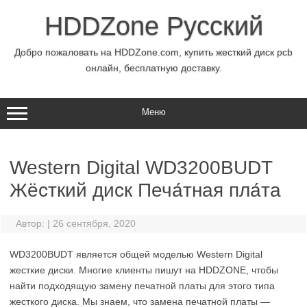
Перейти
к
HDDZone Русский
содержимому
Добро пожаловать на HDDZone.com, купить жесткий диск pcb
онлайн, бесплатную доставку.
Меню
Western Digital WD3200BUDT
Жёсткий диск Печа́тная пла́та
Автор:
|
26 сентября, 2020
WD3200BUDT является общей моделью Western Digital
жесткие диски. Многие клиенты пишут на HDDZONE, чтобы
найти подходящую замену печатной платы для этого типа
жесткого диска. Мы знаем, что замена печатной платы —