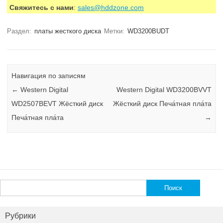
Свяжитесь с нами
:
sales@hddzone.com
Раздел:
платы жесткого диска
Метки:
WD3200BUDT
Навигация по записям
←
Western Digital
Western Digital WD3200BVVT
WD2507BEVT Жёсткий диск
Жёсткий диск Печа́тная пла́та
Печа́тная пла́та
→
Найти:
Рубрики