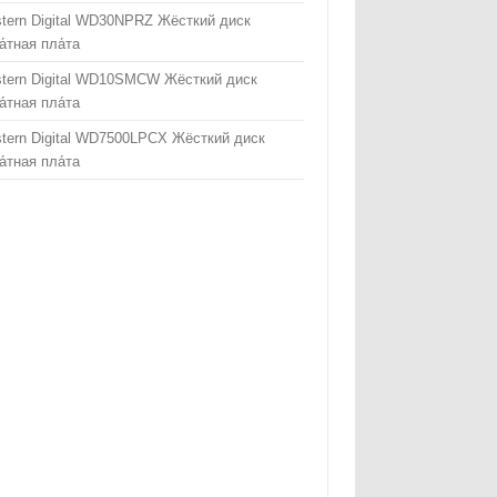
tern Digital WD30NPRZ Жёсткий диск
а́тная пла́та
tern Digital WD10SMCW Жёсткий диск
а́тная пла́та
tern Digital WD7500LPCX Жёсткий диск
а́тная пла́та