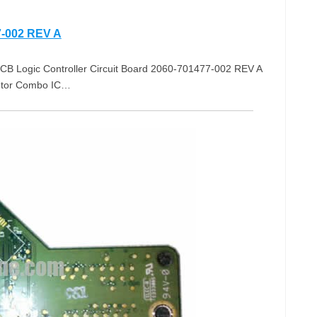
-002 REV A
B Logic Controller Circuit Board 2060-701477-002 REV A
Motor Combo IC…