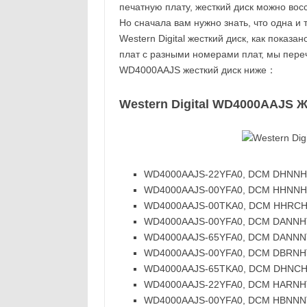
печатную плату, жесткий диск можно вос
Но сначала вам нужно знать, что одна и
Western Digital жесткий диск, как показ
плат с разными номерами плат, мы пере
WD4000AAJS жесткий диск ниже：
Western Digital WD4000AAJS Ж
WD4000AAJS-22YFA0, DCM DHNNHT2M
WD4000AAJS-00YFA0, DCM HHNNHT2CH
WD4000AAJS-00TKA0, DCM HHRCHV2A
WD4000AAJS-00YFA0, DCM DANNHT2M
WD4000AAJS-65YFA0, DCM DANNNT2AB
WD4000AAJS-00YFA0, DCM DBRNHT2AH
WD4000AAJS-65TKA0, DCM DHNCHV2M
WD4000AAJS-22YFA0, DCM HARNHT2MA
WD4000AAJS-00YFA0, DCM HBNNNT2AH