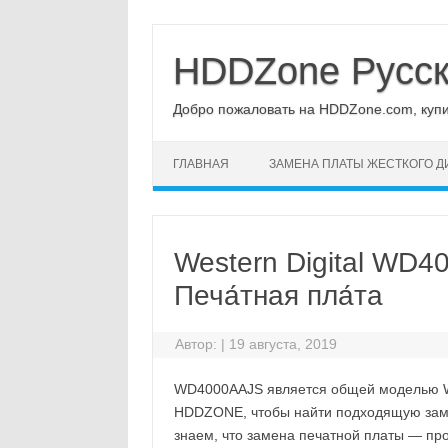
Перейти
к
содержимому
HDDZone Русс
Добро пожаловать на HDDZone.com, купит
ГЛАВНАЯ
ЗАМЕНА ПЛАТЫ ЖЕСТКОГО Д
Western Digital WD
Печа́тная пла́та
Автор:
|
19 августа, 2019
WD4000AAJS является общей моделью Wes
HDDZONE, чтобы найти подходящую замен
знаем, что замена печатной платы — про