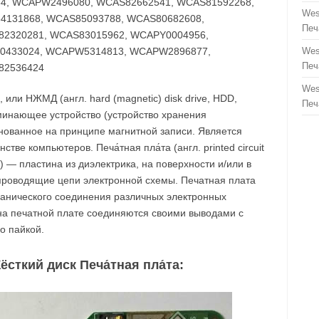
84, WCAPW2496080, WCAS82662541, WCAS81592268,
Wes
4131868, WCAS85093788, WCAS80682608,
Печ
2320281, WCAS83015962, WCAPY0004956,
0433024, WCAPW5314813, WCAPW2896877,
Wes
Печ
82536424
Wes
, или НЖМД (англ. hard (magnetic) disk drive, HDD,
Печ
минающее устройство (устройство хранения
нованное на принципе магнитной записи. Является
ве компьютеров. Печа́тная пла́та (англ. printed circuit
B) — пластина из диэлектрика, на поверхности и/или в
роводящие цепи электронной схемы. Печатная плата
ханического соединения различных электронных
на печатной плате соединяются своими выводами с
о пайкой.
сткий диск Печа́тная пла́та: