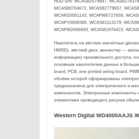
HDD S/N: WCAS82579847, WCAS827837
WCAS80704672, WCAS82779657, WCAS8
WCAR20001143, WCAPW5727658, WCAS8
WCAPY0009385, WCAS81113179, WCAS8
WCAPW2466693, WCAS81976423, WCAS
Накопи́тель на жёстких магни́тных ди́сках
HMDD), жёсткий диск, винчестер — запо
информации) произвольного доступа, ос
основным накопителем данных в большинст
board, PCB, или printed wiring board, PW
объёме которой сформированы электроп
предназначена для электрического и ме
компонентов. Электронные компоненты 
элементами проводящего рисунка обычн
Western Digital WD4000AAJS Жё