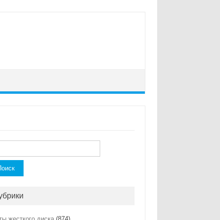
ти:
убрики
ты жесткого диска
(874)