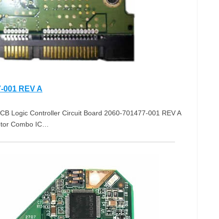
-001 REV A
B Logic Controller Circuit Board 2060-701477-001 REV A
Motor Combo IC…