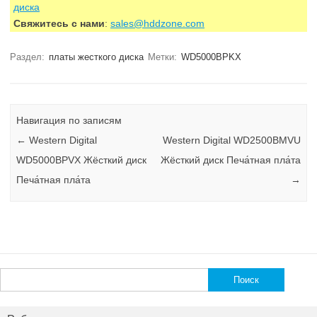
диска
Свяжитесь с нами
:
sales@hddzone.com
Раздел:
платы жесткого диска
Метки:
WD5000BPKX
Навигация по записям
←
Western Digital
Western Digital WD2500BMVU
WD5000BPVX Жёсткий диск
Жёсткий диск Печа́тная пла́та
Печа́тная пла́та
→
Найти: