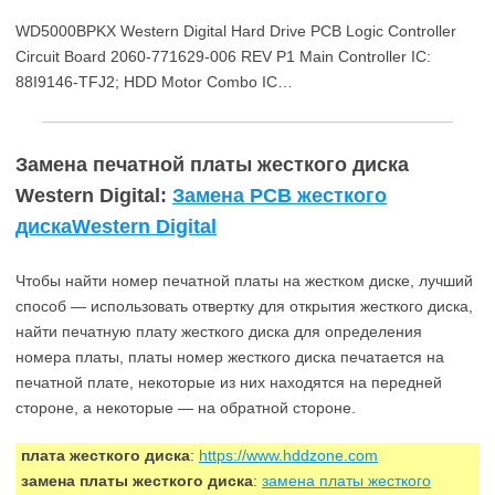
WD5000BPKX Western Digital Hard Drive PCB Logic Controller
Circuit Board 2060-771629-006 REV P1 Main Controller IC:
88I9146-TFJ2; HDD Motor Combo IC…
Замена печатной платы жесткого диска
Western Digital:
Замена PCB жесткого
дискаWestern Digital
Чтобы найти номер печатной платы на жестком диске, лучший
способ — использовать отвертку для открытия жесткого диска,
найти печатную плату жесткого диска для определения
номера платы, платы номер жесткого диска печатается на
печатной плате, некоторые из них находятся на передней
стороне, а некоторые — на обратной стороне.
плата жесткого диска
:
https://www.hddzone.com
замена платы жесткого диска
:
замена платы жесткого