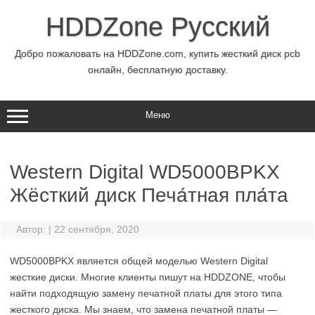
Перейти
к
HDDZone Русский
содержимому
Добро пожаловать на HDDZone.com, купить жесткий диск pcb
онлайн, бесплатную доставку.
Меню
Western Digital WD5000BPKX
Жёсткий диск Печа́тная пла́та
Автор:
|
22 сентября, 2020
WD5000BPKX является общей моделью Western Digital
жесткие диски. Многие клиенты пишут на HDDZONE, чтобы
найти подходящую замену печатной платы для этого типа
жесткого диска. Мы знаем, что замена печатной платы —